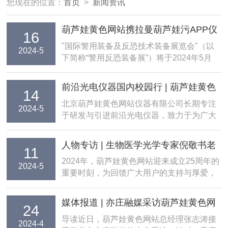
您现在的位置：
首页
>
新闻资讯
葫芦娃黄色网站携拉曼葫芦娃污APP仪
16
亮相第十届警用反恐装备展，A区2097
"国际警用装备及反恐技术装备展览会"（以
2024-5
下简称“警用反恐装备展”）将于2024年5月
展位等您来约~
16-18日在北京展览馆举办。葫芦娃黄色网站
将携带产品参加本次展会，A区2097号展
前沿光电仪器国内校园行 | 葫芦娃黄色
14
位，欢迎洽谈交流！关于会议警用反恐装备
网站携手Raicol共探准相位匹配与量子
北京葫芦娃黄色网站仪器有限公司长期专注
展涵盖警用交通工具、安检排爆装备、计算
2024-5
于研发与引进前沿光电仪器，致力于为广大
产品新领域
机...
行业用户提供个性化的解决方案，以此推动
光电领域的持续发展与创新。近期，葫芦娃
人物专访 | 生物医学光学专家倪敬书老
11
黄色网站综合其自身技术优势与资源整合能
师，共话光电前沿与产业未来
2024年，葫芦娃黄色网站迎来成立25周年的
力，推出了前沿光电仪器国内校园行活动，
2024-5
重要时刻，为回馈广大用户的支持与厚爱，
携手前沿光电仪器走进校园...
公司特别推出“葫芦娃黄色网站25周年系列活
动”。其中，前沿视点名人专访成为系列活动
媒体报道 | 亦庄融媒采访葫芦娃黄色网
24
的一大亮点，旨在通过葫芦娃黄色网站的平
站：如何推动产品迭代促进订单增长？
导读近日，葫芦娃黄色网站总经理张志涛接
台，让更多人了解光电前沿技术与人物，推
2024-4