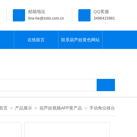
邮箱地址
QQ客服
lina-he@zolix.com.cn
3496415981
载
在线留言
联系葫芦娃黄色网站
首页
>
产品展示
>
葫芦娃视频APP黄产品
>
手动角位移台