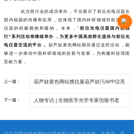
此次研讨会的成功举办，不仅展示了前沿光电仪器在
国内校园的传播和应用，也体现了国内科研领域对
前沿光电
仪器
的积极拥抱和吸纳。未来，“
前沿光电仪器国内校园
行"系列活动将继续举办，为更多中国高校师生提供与
前沿光
电仪器
交流的平台。
葫芦娃黄色网站期待通过这些活动，能
够进一步推动中国科研领域的创新与发展，为构建科技强国
贡献力量。
上一篇：
葫芦娃黄色网站携拉曼葫芦娃污APP仪亮
相第十届警用反恐装备展，A区2097展位
下一篇：
人物专访 | 生物医学光学专家倪敬书老
等您来约~
师，共话光电前沿与产业未来
北京葫芦娃黄色网站仪器有限公司 版权所有 备案号：
京