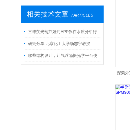
相关技术文章
/ ARTICLES
三维荧光葫芦娃污APP仪在水质分析行
业的应用
研究分享|北京化工大学杨志宇教授
AEM：高储钠性能超级电容器
哪些结构设计，让气浮隔振光学平台使
用起来更轻松可靠？
深紫外宽