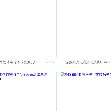
禁带半导体荧光测试OminFluo990
深紫外光电流测试系统DSR300