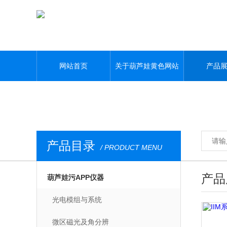
葫芦娃黄色网站,葫芦娃污APP,葫芦娃视频APP黄,葫芦娃污视频下载
网站首页
关于葫芦娃黄色网站
产品
产品目录
/ PRODUCT MENU
产品
葫芦娃污APP仪器
光电模组与系统
微区磁光及角分辨