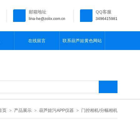
邮箱地址
QQ客服
lina-he@zolix.com.cn
3496415981
载
在线留言
联系葫芦娃黄色网站
首页
>
产品展示
>
葫芦娃污APP仪器
>
门控相机/分幅相机