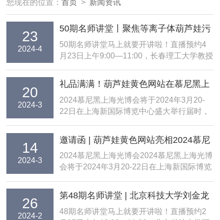
您现在的位置：
首页
>
新闻资讯
50期名师讲堂丨聚焦等离子体葫芦娃污
23
APP&金属锂电池，4月23日不见不散~
50期名师讲堂马上就要开讲啦！直播预约4
2024-4
月23日上午9:00—11:00，长春理工大学教授
—高勋、北京化工大学副教授—李念武将分
别为大家带来讲座《空间约束脉冲激光诱导
礼品满满！葫芦娃黄色网站在慕尼黑上
20
等离子体葫芦娃污APP特性及应用》和《基
海光博会W5馆5300展位等您来~
2024慕尼黑上海光博会将于2024年3月20-
于限域工程的金属锂电池》。直播期间更有
2024-3
22日在上海新国际博览中心盛大举行届时，
丰富好...
葫芦娃黄色网站将携重磅产品&解决方案亮
相本次展会在此，葫芦娃黄色网站诚挚邀请
邀请函 | 葫芦娃黄色网站亮相2024慕尼
14
各位朋友莅临葫芦娃黄色网站展位W5馆
黑光博会，3月20日上海见！
2024慕尼黑上海光博会2024慕尼黑上海光博
5300参观、洽谈一起共享展会盛宴!2024年3
2024-3
会将于2024年3月20-22日在上海新国际博览
月20-22日...
中心盛大举行。届时，葫芦娃黄色网站将携
重磅产品&解决方案亮相本次展会。在此，
第48期名师讲堂 | 北京科技大学刘金龙
26
葫芦娃黄色网站诚挚邀请各位朋友莅临葫芦
《拉曼葫芦娃污APP在碳材料中的应
48期名师讲堂马上就要开讲啦！直播预约2
娃黄色网站展位【W5馆5300】参观、洽
2024-2