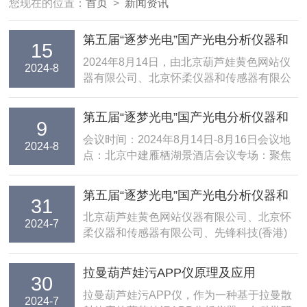
您现在的位置：
首页
>
新闻资讯
第五届“逐梦光电”国产光电分析仪器和
15
核心技术研制与应用研讨会暨怀柔光电
2024年8月14日，由北京葫芦娃黄色网站仪
2024-8
器有限公司、北京怀柔仪器和传感器有限公
产业发展论坛正式开幕！
司、先锋科技(香港)股份有限公司、无锡中
镭光电科技有限公司联合举办的第五届“逐梦
第五届“逐梦光电”国产光电分析仪器和
9
光电”国产光电分析仪器和核心技术研制与应
核心技术研制与应用研讨会暨怀柔光电
会议时间：2024年8月14日-8月16日会议地
用研讨会暨怀柔光电产业发展论坛在北京中
2024-8
点：北京中建雁栖湖景酒店会议专场：聚焦
产业发展论坛即将开幕
建雁栖...
10+产品方向荧光、拉曼、条纹、分幅、
icmos、成像葫芦娃污APP仪、2μm激
第五届“逐梦光电”国产光电分析仪器和
31
光器、葫芦娃视频APP黄、自动化，磁光，
核心技术研制与应用研讨会暨怀柔光电
北京葫芦娃黄色网站仪器有限公司、北京怀
压电，仪器联用等八大应用方向钙钛矿，太
2024-7
柔仪器和传感器有限公司、先锋科技(香港)
产业发展论坛
阳能，二维材料，燃烧...
股份有限公司、无锡中镭光电科技有限公司
联合举办的第五届“逐梦光电”国产光电分析
拉曼葫芦娃污APP仪原理及应用
30
仪器和核心技术研制与应用研讨会暨怀柔光
拉曼葫芦娃污APP仪，作为一种基于拉曼散
电产业发展论坛，将于2024年8月14-16日在
2024-7