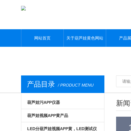
葫芦娃黄色网站,葫芦娃污APP,葫芦娃视频APP黄,葫芦娃污视频下载
网站首页
关于葫芦娃黄色网站
产品
产品目录
/ PRODUCT MENU
新闻
葫芦娃污APP仪器
光电模组与系统
葫芦娃视频APP黄产品
微区磁光及角分辨
手动位移台
LED分葫芦娃视频APP黄，LED测试仪