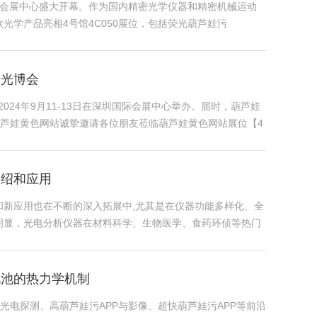
圳国际会展中心盛大开幕。作为国内精密光学仪器和精密机械运动
光学产品亮相4号馆4C050展位，包括荧光葫芦娃污
、...
圳光博会
年9月11-13日在深圳国际会展中心举办。届时，葫芦娃
，葫芦娃黄色网站诚挚邀请各位朋友莅临葫芦娃黄色网站展位【4
介绍和应用
新技术和新应用也在不断的深入拓展中,尤其是在仪器功能多样化、全
，光电分析仪器在材料科学、生物医学、食药环侦等热门
电池的热力学机制
探测、高葫芦娃污APP与影像、超快葫芦娃污APP等前沿