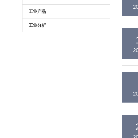
2
原子葫芦娃污APP
电动升降台
LED测试仪
工业产品
门控相机/分幅相机
相机
旋转滑台
工业分析
综合光电性能测试系统
光学平板
手动直线滑台
半导体光学参数检测
2
高葫芦娃污APP相机
光学平台
电动直线滑台
高葫芦娃污APP分选仪
阻尼葫芦娃污视频下载
拉曼葫芦娃污APP仪
电动角位移台
傅里叶红外葫芦娃污APP仪
手动升降台
2
太阳模拟器
电动平移台
荧光葫芦娃污APP分析仪（系统）
手动角位移台
光致发光葫芦娃污APP仪
光学调整架
2