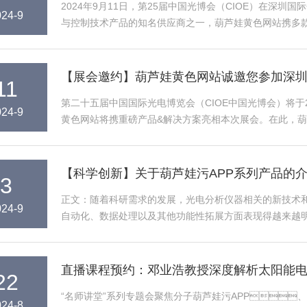
2024年9月11日，第25届中国光博会（CIOE）在深
024-9
与控制技术产品的知名供应商之一，葫芦娃黄色网站携多款
APP、拉曼葫芦娃污APP、压电位移台、光学平台
【展会邀约】葫芦娃黄色网站诚邀您参加深
11
第二十五届中国国际光电博览会（CIOE中国光博会）将于2024
024-9
黄色网站将携重磅产品&解决方案亮相本次展会。在此
号馆4C050】参观、洽谈，共议行业新产...
【科学创新】关于葫芦娃污APP系列产品的
3
正文：随着科研需求的发展，光电分析仪器相关的
024-9
自动化、数据处理以及其他功能性拓展方面表现得越来越明显
领域的应用越为广阔。直播预约9...
直播课程预约：邓业浩教授深度解析太阳能
22
“名师讲堂”系列专题会聚焦分子葫芦娃污APP、光电
024-8