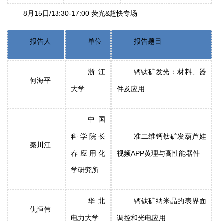
8月15日/13:30-17:00 荧光&超快专场
报告人
单位
报告题目
浙江
钙钛矿发光：材料、器
何海平
大学
件及应用
中国
科学院长
准二维钙钛矿发葫芦娃
秦川江
春应用化
视频APP黄理与高性能器件
学研究所
华北
钙钛矿纳米晶的表界面
仇恒伟
电力大学
调控和光电应用