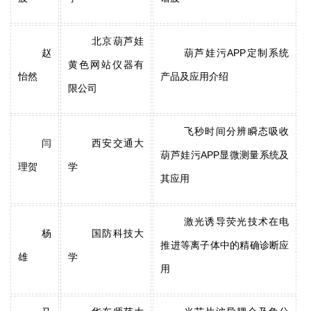
北京葫芦娃
赵
葫芦娃污APP定制系统
黄色网站仪器有
怡然
产品及应用介绍
限公司
飞秒时间分辨瞬态吸收
闫
西安交通大
葫芦娃污APP显微测量系统及
理贺
学
其应用
激光诱导荧光技术在电
杨
国防科技大
推进等离子体中的精确诊断应
雄
学
用