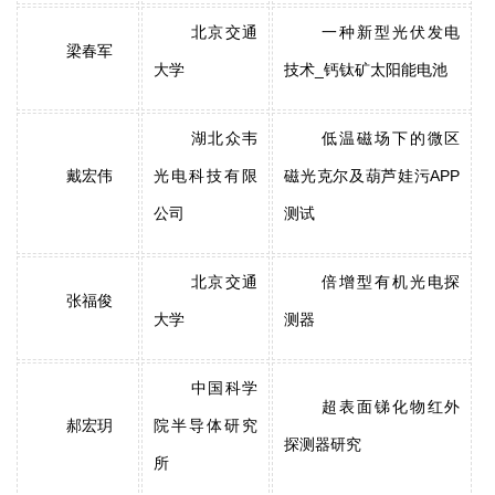
北京交通
一种新型光伏发电
梁春军
大学
技术_钙钛矿太阳能电池
湖北众韦
低温磁场下的微区
戴宏伟
光电科技有限
磁光克尔及葫芦娃污APP
公司
测试
北京交通
倍增型有机光电探
张福俊
大学
测器
中国科学
超表面锑化物红外
郝宏玥
院半导体研究
探测器研究
所