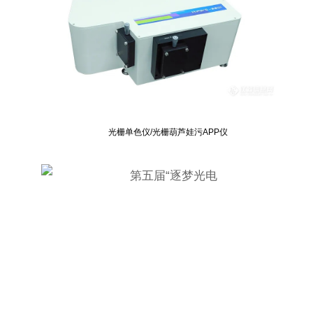
光栅单色仪/光栅葫芦娃污APP仪