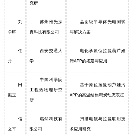
究所
刘
苏州惟光探
晶圆级半导体光电测试
争晖
真科技有限公司
与解决方案
任
西安交通大
电化学原位拉曼葫芦娃
丹
学
污APP的搭建与应用
中国科学院
田
基于原位拉曼葫芦娃污
工程热物理研究
振玉
APP的高温结焦积炭动态表征
所
信
惠然科技有
扫描电镜与拉曼联用技
文平
限公司
术应用研究