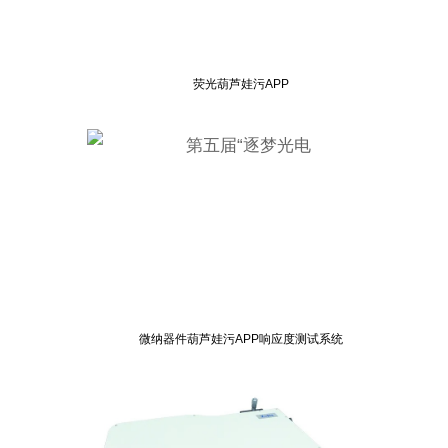
荧光葫芦娃污APP
微纳器件葫芦娃污APP响应度测试系统