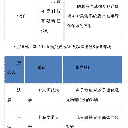
北京
阴极荧光成像及葫芦娃
金竟科技
李洋
污APP采集系统及其在半导
有限责任
体领域的应用
公司
8月16日/9:00-11:45 葫芦娃污APP仪&探测器&设备专场
报
单位
报告题目
告人
沈
华东师范大
声子散射对激子极化激
昊
学
元物理特性的影响
王
上海交通大
几何阻挫光子晶体二次
波
学
谐波