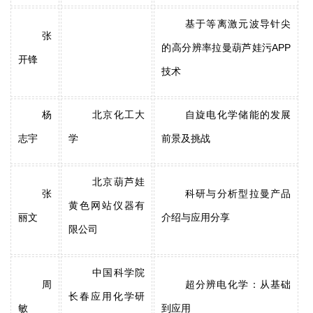
基于等离激元波导针尖
张
的高分辨率拉曼葫芦娃污APP
开锋
技术
杨
北京化工大
自旋电化学储能的发展
志宇
学
前景及挑战
北京葫芦娃
张
科研与分析型拉曼产品
黄色网站仪器有
丽文
介绍与应用分享
限公司
中国科学院
周
超分辨电化学：从基础
长春应用化学研
敏
到应用