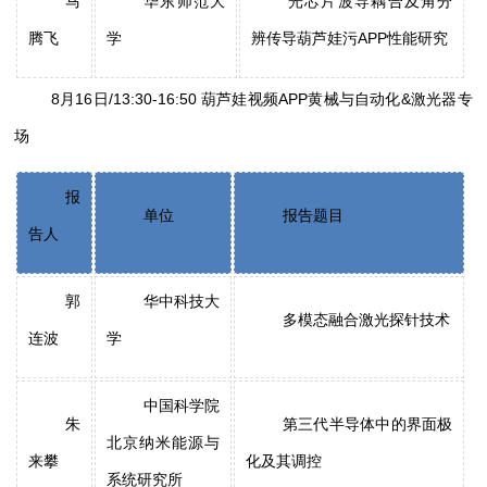
马
华东师范大
光芯片波导耦合及角分
腾飞
学
辨传导葫芦娃污APP性能研究
8月16日/13:30-16:50 葫芦娃视频APP黄械与自动化&激光器专
场
报
单位
报告题目
告人
郭
华中科技大
多模态融合激光探针技术
连波
学
中国科学院
朱
第三代半导体中的界面极
北京纳米能源与
来攀
化及其调控
系统研究所