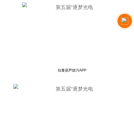
拉曼葫芦娃污APP