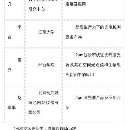
升
发展及应用
研究中心
李
新质生产力下的光电检测
江南大学
磊
设备布局
2μm波段窄线宽光纤激光
秦
邢台学院
器及其在空间光通信和生物组
齐
织切割中的应用
北京葫芦娃
赵
2μm激光器产品及应用介
黄色网站仪器有
瑞琨
绍
限公司
*日程持续更新中，具体以现场为准