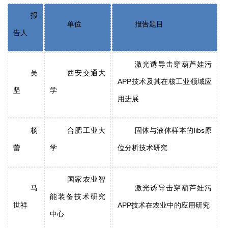
报
单位
报告题目
告人
激光诱导击穿葫芦娃污
吴
西安交通大
APP技术及其在核工业领域应
坚
学
用进展
杨
合肥工业大
固体与液体样本的libs原
蕾
学
位分析技术研究
国家农业智
马
激光诱导击穿葫芦娃污
能装备技术研究
世祥
APP技术在农业中的应用研究
中心