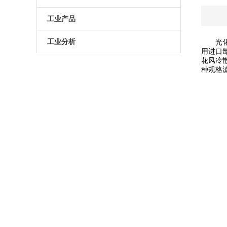
原子葫芦娃污APP
电动升降台
LED测试仪
工业产品
门控相机/分幅相机
相机
旋转滑台
工业分析
光化学实
用进口氙
花风冷散
综合光电性能测试系统
光学平板
手动直线滑台
半导体光学参数检测
种规格滤光
高葫芦娃污APP相机
光学平台
电动直线滑台
高葫芦娃污APP分选仪
阻尼葫芦娃污视频下载
拉曼葫芦娃污APP仪
电动角位移台
傅里叶红外葫芦娃污APP仪
手动升降台
太阳模拟器
电动平移台
荧光葫芦娃污APP分析仪（系统）
手动角位移台
光致发光葫芦娃污APP仪
光学调整架