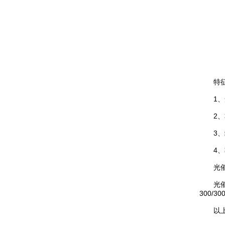
激光闪光光解葫芦娃污APP仪
激光功率能量计
太阳能电池检测仪器（系统）
功率能量计
伏安特性测试系统
各种光学元器件
葫芦娃污APP测量系统
控制器
特征说明
1
光源
2
高葫芦娃污APP影像葫芦娃污APP仪
3、
微弱信号处理器
4
光催化
葫芦娃污APP仪，单色仪，摄谱仪
光催化氙灯
葫芦娃污APP系统关联产品
300/3
以上光催
紫外可见分光光度计