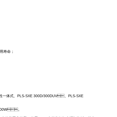
用寿命；
式、PLS-SXE 300D/300DUV、PLS-SXE
300W。