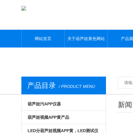
葫芦娃黄色网站,葫芦娃污APP,葫芦娃视频APP黄,葫芦娃污视频下载
网站首页
关于葫芦娃黄色网站
产品
产品目录
/ PRODUCT MENU
新闻
葫芦娃污APP仪器
光电模组与系统
葫芦娃视频APP黄产品
微区磁光及角分辨
手动位移台
LED分葫芦娃视频APP黄，LED测试仪