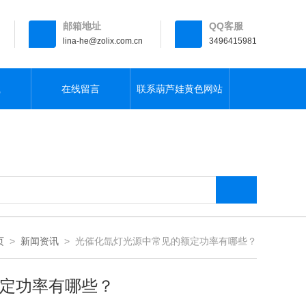
邮箱地址
QQ客服
lina-he@zolix.com.cn
3496415981
载
在线留言
联系葫芦娃黄色网站
页
>
新闻资讯
> 光催化氙灯光源中常见的额定功率有哪些？
率有哪些？