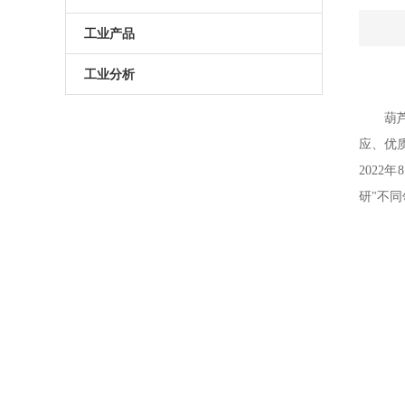
原子葫芦娃污APP
电动升降台
LED测试仪
工业产品
门控相机/分幅相机
相机
旋转滑台
工业分析
综合光电性能测试系统
光学平板
手动直线滑台
半导体光学参数检测
葫
应
高葫芦娃污APP相机
光学平台
电动直线滑台
2022年
高葫芦娃污APP分选仪
阻尼葫芦娃污视频下载
研
"不
拉曼葫芦娃污APP仪
电动角位移台
傅里叶红外葫芦娃污APP仪
手动升降台
太阳模拟器
电动平移台
荧光葫芦娃污APP分析仪（系统）
手动角位移台
光致发光葫芦娃污APP仪
光学调整架