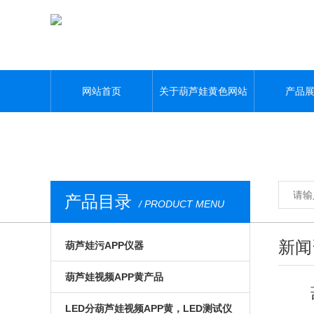
葫芦娃黄色网站,葫芦娃污APP,葫芦娃视频APP黄,葫芦娃污视频下载
网站首页
关于葫芦娃黄色网站
产品
产品目录
/ PRODUCT MENU
新闻
葫芦娃污APP仪器
光电模组与系统
葫芦娃视频APP黄产品
微区磁光及角分辨
手动位移台
LED分葫芦娃视频APP黄，LED测试仪