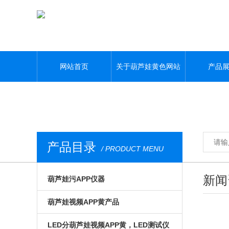
葫芦娃黄色网站,葫芦娃污APP,葫芦娃视频APP黄,葫芦娃污视频下载
网站首页
关于葫芦娃黄色网站
产品
产品目录
/ PRODUCT MENU
新闻
葫芦娃污APP仪器
光电模组与系统
葫芦娃视频APP黄产品
微区磁光及角分辨
手动位移台
LED分葫芦娃视频APP黄，LED测试仪