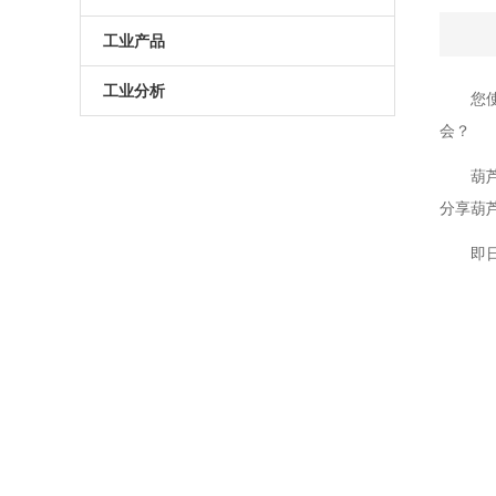
原子葫芦娃污APP
电动升降台
LED测试仪
工业产品
门控相机/分幅相机
相机
旋转滑台
工业分析
您
会？
综合光电性能测试系统
光学平板
手动直线滑台
半导体光学参数检测
葫芦
高葫芦娃污APP相机
光学平台
电动直线滑台
分享葫芦
高葫芦娃污APP分选仪
阻尼葫芦娃污视频下载
即日
拉曼葫芦娃污APP仪
电动角位移台
傅里叶红外葫芦娃污APP仪
手动升降台
太阳模拟器
电动平移台
荧光葫芦娃污APP分析仪（系统）
手动角位移台
光致发光葫芦娃污APP仪
光学调整架