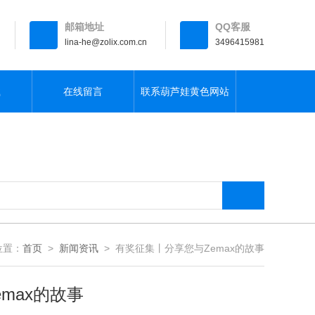
邮箱地址
QQ客服
lina-he@zolix.com.cn
3496415981
载
在线留言
联系葫芦娃黄色网站
：
首页
>
新闻资讯
> 有奖征集丨分享您与Zemax的故事
max的故事