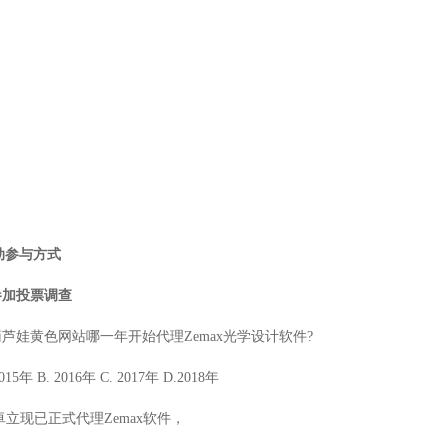
动参与方式
参加投票
调查
葫芦娃黄色网站哪一年开始代理
Zemax
光学设计软件
?
015
年
B. 2016
年
C. 2017
年
D.2018
年
卓立现已正式代理
Zemax
软件，