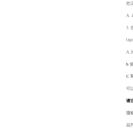
您
标准白板
A.
探测器标定
3.
测光仪器
Opt
样品室
A.2
b
C
可
请
活动
葫