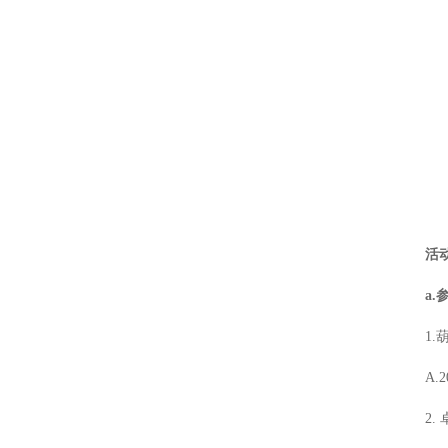
激光闪光光解葫芦娃污APP仪
激光功率能量计
太阳能电池检测仪器（系统）
功率能量计
伏安特性测试系统
各种光学元器件
葫芦娃污APP测量系统
控制器
光源
高葫芦娃污APP影像葫芦娃污APP仪
活
微弱信号处理器
a.
葫芦娃污APP仪，单色仪，摄谱仪
1.
葫芦娃污APP系统关联产品
A.2
2.
紫外可见分光光度计