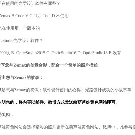
正在使用的光学设计软件有哪些
？
Zemax B.Code V C.LightTool D.
不使用
您在使用那一个版本的
icStudio
光学设计软件？
009
版
B. OpticStudio2015
C. OpticStudio16 D. OpticStudio18
E.
没有
分享您与
Zemax
的创意合影，配合一个简单的照片描述
写出您与
Zemax
的故事：
以是您与
Zemax
的初识
；
软件设计使用的心得
；
光路设计成功的小故事等
注明您的
，
将内容以邮件、微博方式发送给葫芦娃黄色网站即可。
奖励：
芦娃黄色网站会选择精彩的照片更新在葫芦娃黄色网站、微博中，凡参与投票