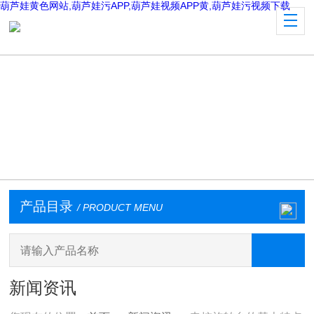
葫芦娃黄色网站,葫芦娃污APP,葫芦娃视频APP黄,葫芦娃污视频下载
产品目录
/ PRODUCT MENU
新闻资讯