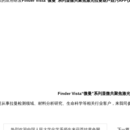
的应用研发
Finder Vista“微曼”系列显微共聚焦激光拉曼葫芦娃污APP仪
Finder Vista“微曼”系列显微共聚焦
拉曼检测领域、材料分析研究、生命科学等相关行业客户，来我司参加
：
热烈欢迎中国人民大学化学系师生来葫芦娃黄色网
下一篇