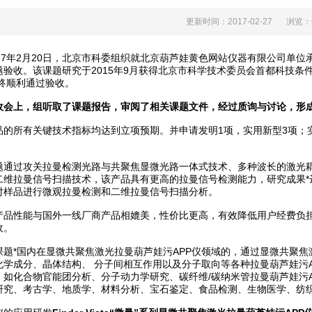
更新时间：2017-02-27
浏览
年2月20日，北京市科委组织就北京葫芦娃黄色网站仪器有限公司单
验收。该课题研究于2015年9月获得北京市科学技术委员会首都科技
，zui终顺利通过验收。
会上，组听取了课题报告，审阅了相关课题文件，
经过
质询与讨论，形
有关键技术指标均达到立项预期。并申请发明1项，实用新型3项
攻关拉曼检测光路与共聚焦显微光路一体式技术、多种波长的激光耦合自
维拉曼信号扫描技术，该产品具有更高的拉曼信号检测能力，研究成
可对样品进行微观拉曼检测和二维拉曼信号扫描分析。
能与国外一线厂商产品相媲美，性价比更高，有效降低用户经费负担
。
国内在显微共聚焦激光拉曼葫芦娃污APP仪领域的，通过显微共聚焦激光
学成分、晶体结构、 分子间相互作用以及分子取向等各种拉曼葫芦娃污
，如化合物官能团分析、分子动力学研究、碳纤维/碳纳米管拉曼葫芦娃污AP
、考古学、地质学、材料分析、宝石鉴定、食品检测、生物医学