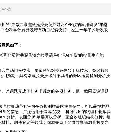
：6425次
位承担的“显微共聚焦激光拉曼葫芦娃污APP仪的应用研发”课题
条件平台科学仪器开发培育项目经费支持，经过一年半的研发攻
成意见如下：
；实现了“显微共聚焦激光拉曼葫芦娃污APP仪”的批量生产能
动切换技术、屏蔽激光对拉曼信号干扰技术、微区拉曼
果*达到预期，具有常规拉曼技术所不具备的微区拉曼检测分析技
。该课题完成了任务书规定的各项任务，组一致同意该课题
拉曼葫芦娃污APP仪检测样品的拉曼信号，可以获得样品
APP的信息，广泛适用于高等院校、 科研院所的物理和化学实
P分析、表面分析\单层薄膜分析、聚合物组织结构分析、细
、纺织材料、刑侦鉴定等领域；圆满完成了显微共聚焦激光拉曼光