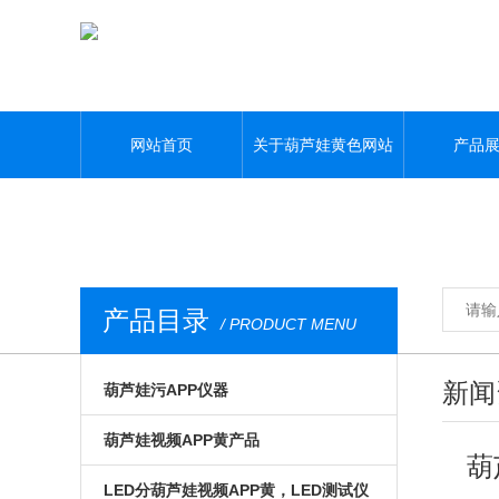
葫芦娃黄色网站,葫芦娃污APP,葫芦娃视频APP黄,葫芦娃污视频下载
网站首页
关于葫芦娃黄色网站
产品
产品目录
/ PRODUCT MENU
新闻
葫芦娃污APP仪器
光电模组与系统
葫芦娃视频APP黄产品
葫
微区磁光及角分辨
手动位移台
LED分葫芦娃视频APP黄，LED测试仪