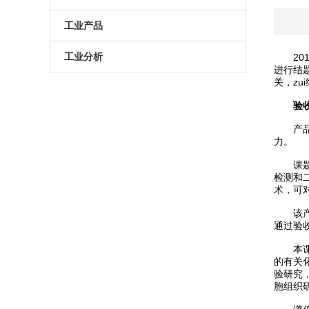
原子葫芦娃污APP
电动升降台
LED测试仪
工业产品
门控相机/分幅相机
相机
旋转滑台
工业分析
2017
进行结题
关
综合光电性能测试系统
光学平板
手动直线滑台
半导体光学参数检测
验收
高葫芦娃污APP相机
光学平台
电动直线滑台
产品的所
力。
高葫芦娃污APP分选仪
阻尼葫芦娃污视频下载
课题通过
拉曼葫芦娃污APP仪
电动角位移台
检测和二
术，
傅里叶红外葫芦娃污APP仪
手动升降台
该产品性
通过验收
太阳模拟器
电动平移台
本课题*
的有关化
荧光葫芦娃污APP分析仪（系统）
手动角位移台
验研究
胞组织研究
光致发光葫芦娃污APP仪
光学调整架