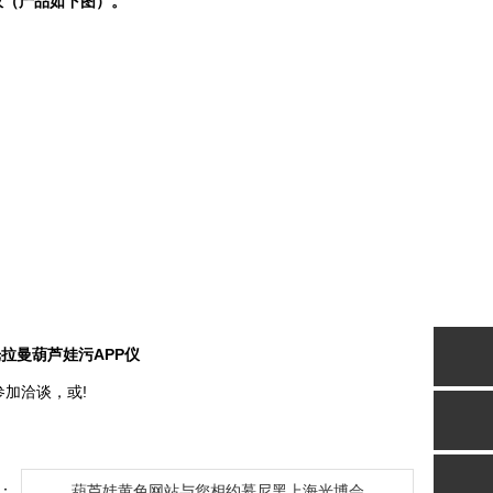
（产品如下图）。
激光拉曼葫芦娃污APP仪
洽谈，或!
：
葫芦娃黄色网站与您相约慕尼黑上海光博会