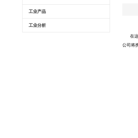
原子葫芦娃污APP
电动升降台
LED测试仪
工业产品
门控相机/分幅相机
相机
旋转滑台
工业分析
在这秋
综合光电性能测试系统
光学平板
手动直线滑台
半导体光学参数检测
公司将
高葫芦娃污APP相机
光学平台
电动直线滑台
高葫芦娃污APP分选仪
阻尼葫芦娃污视频下载
拉曼葫芦娃污APP仪
电动角位移台
傅里叶红外葫芦娃污APP仪
手动升降台
太阳模拟器
电动平移台
荧光葫芦娃污APP分析仪（系统）
手动角位移台
光致发光葫芦娃污APP仪
光学调整架