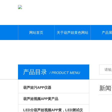
葫芦娃黄色网站,葫芦娃污APP,葫芦娃视频APP黄,葫芦娃污视频下载
网站首页
关于葫芦娃黄色网站
产品
产品目录
/ PRODUCT MENU
新闻
葫芦娃污APP仪器
光电模组与系统
葫芦娃视频APP黄产品
微区磁光及角分辨
手动位移台
LED分葫芦娃视频APP黄，LED测试仪