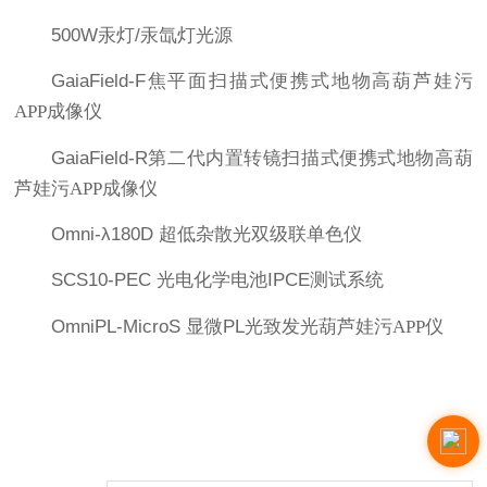
500W
汞灯
/
汞氙灯光源
GaiaField-F
焦平面扫描式便携式地物高葫芦娃污
APP成像仪
GaiaField-R
第二代内置转镜扫描式便携式地物高葫
芦娃污APP成像仪
Omni-λ180D
超低杂散光双级联单色仪
SCS10-PEC
光电化学电池
IPCE
测试系统
OmniPL-MicroS
显微
PL
光致发光葫芦娃污APP仪