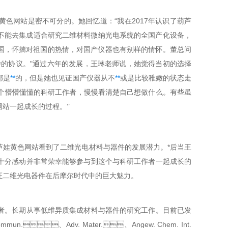
网站是密不可分的。她回忆道：“我在2017年认识了葫芦
能不能去集成适合研究二维材料微纳光电系统的全国产化设备，
当年刚回国，怀揣对祖国的热情，对国产仪器也有别样的情怀。董总问
协议。"通过六年的发展，王琳老师说，她觉得当初的选择
都是
**
的，但是她也见证国产仪器从不
**
或是比较稚嫩的状态走
一个懵懵懂懂的科研工作者，慢慢看清楚自己想做什么。有些虽
起成长的过程。‘’
葫芦娃黄色网站看到了二维光电材料与器件的发展潜力。*后当王
也十分感动并非常荣幸能够参与到这个与科研工作者一起成长的
见证二维光电器件在后摩尔时代中的巨大魅力。
者。长期从事低维异质集成材料与器件的研究工作。目前已发
n.、Adv. Mater.、Angew. Chem. Int.