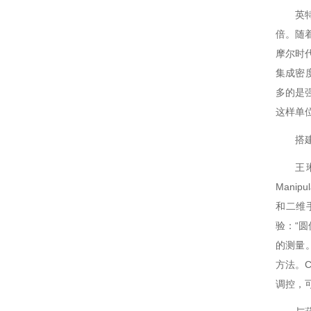
英
激光闪光光解葫芦娃污APP仪
激光功率能量计
倍。
太阳能电池检测仪器（系统）
功率能量计
摩尔时代
集成密度
伏安特性测试系统
各种光学元器件
多的是强
葫芦娃污APP测量系统
控制器
这样单位
搭
光源
王
高葫芦娃污APP影像葫芦娃污APP仪
Manipu
微弱信号处理器
和二维
验：
葫芦娃污APP仪，单色仪，摄谱仪
的测量
葫芦娃污APP系统关联产品
方法
调控
紫外可见分光光度计