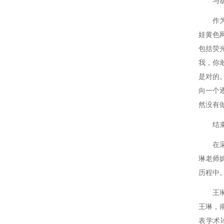
与
标准白板
作
探测器标定
娃黄色网
包括荧光
测光仪器
我，
样品室
是对的
向一个
然没有做
结
在
琳老师
历程中
王
王琳
表学术论文