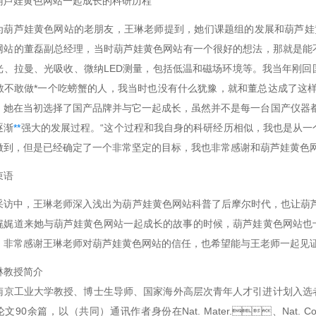
葫芦娃黄色网站一起成长的科研历程
为葫芦娃黄色网站的老朋友，王琳老师提到，她们课题组的发展和葫芦娃黄色
站的董磊副总经理，当时葫芦娃黄色网站有一个很好的想法，那就是
、拉曼、光吸收、微纳LED测量，包括低温和磁场环境等。我
你敢不敢做*一个吃螃蟹的人，我当时也没有什么犹豫，就和董总达成了这样的
。她在当初选择了国产品牌并与它一起成长，虽然并不是每一台国产仪器
逐渐
**
强大的发展过程。“这个过程和我自身的科研经历相似，我也是从
到，但是已经确定了一个非常坚定的目标，我也非常感谢和葫芦娃黄色网站一
束语
采访中，王琳老师深入浅出为葫芦娃黄色网站科普了后摩尔时代，也让
娓娓道来她与葫芦娃黄色网站一起成长的故事的时候，葫芦娃黄色网站
。非常感谢王琳老师对葫芦娃黄色网站的信任，也希望能与王老师一起
琳教授简介
，南京工业大学教授、博士生导师、国家海外高层次青年人才引进计划入选
90余篇，以（共同）通讯作者身份在Nat. Mater.、Nat. Commu