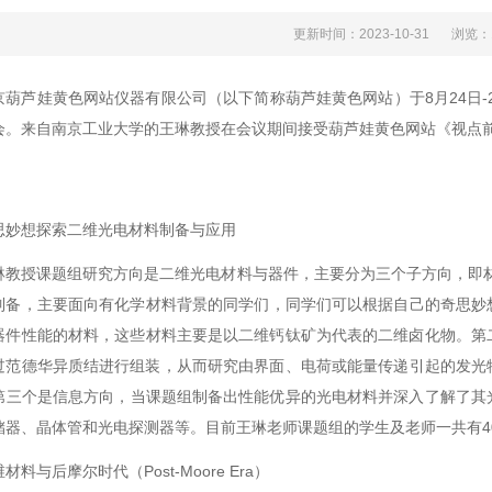
更新时间：2023-10-31
浏览
京葫芦娃黄色网站仪器有限公司（以下简称葫芦娃黄色网站）于8月24日-
。来自南京工业大学的王琳教授在会议期间接受葫芦娃黄色网站《视点前沿》
思妙想探索二维光电材料制备与应用
教授课题组研究方向是二维光电材料与器件，主要分为三个子方向，即材料
备，主要面向有化学材料背景的同学们，同学们可以根据自己的奇思
件性能的材料，这些材料主要是以二维钙钛矿为代表的二维卤化物。第
范德华异质结进行组装，从而研究由界面、电荷或能量传递引起的发光
。第三个是信息方向，当课题组制备出性能优异的光电材料并深入了解了其
器、晶体管和光电探测器等。目前王琳老师课题组的学生及老师一共有40余
材料与后摩尔时代（Post-Moore Era）