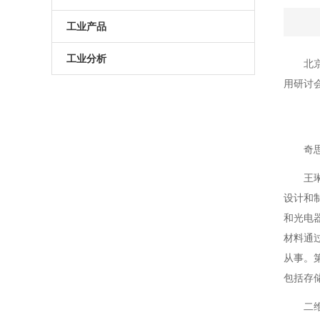
原子葫芦娃污APP
电动升降台
LED测试仪
工业产品
门控相机/分幅相机
相机
旋转滑台
工业分析
北
用研讨会
综合光电性能测试系统
光学平板
手动直线滑台
半导体光学参数检测
高葫芦娃污APP相机
光学平台
电动直线滑台
奇
高葫芦娃污APP分选仪
阻尼葫芦娃污视频下载
王琳
拉曼葫芦娃污APP仪
电动角位移台
设计和制
傅里叶红外葫芦娃污APP仪
手动升降台
和光电器
材料通过
太阳模拟器
电动平移台
从事
荧光葫芦娃污APP分析仪（系统）
手动角位移台
包括存储
二维
光致发光葫芦娃污APP仪
光学调整架