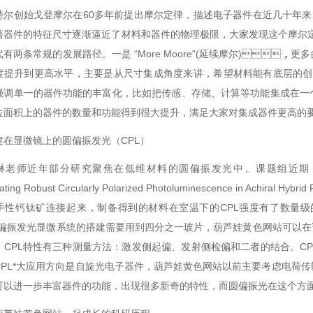
特尔创始戈登摩尔在60多年前提出摩尔定律，描述电子器件在近几十年来的
随着器件的特征尺寸逐渐逼近了材料和器件的物理极限，大家发现这个摩尔定律失
有两条常规的发展路径。一是 “More Moore"(延续摩尔)
提升到更高水平，主要是从尺寸集成角度来讲，希望材料能有底层的创新。
调单一的器件功能的丰富化，比如把传感、存储、计算等功能集成在一个
面积上的器件的数量和功能得到很大提升，满足大家对集成器件更高的要求
建在显微镜上的圆偏振发光（CPL）
琳老师近年部分研究聚焦在低维材料的圆偏振发光中。课题组近期《NANO 
lating Robust Circularly Polarized Photoluminescence in A
手性钙钛矿连接起来，制备得到的材料在室温下的CPL强度有了数量级
“圆偏振发光显微系统的搭建需要用到四分之一玻片，葫芦娃黄色网站可
。CPL特性有三种测量方法：激发侧起偏、发射侧检偏和二者的结合
。CPL*大应用方向是自旋光电子器件，葫芦娃黄色网站以前主要考虑电
，可以进一步丰富器件的功能，出现很多新奇的特性，而圆偏振光在这个方面是