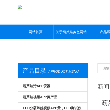
葫芦娃黄色网站,葫芦娃污APP,葫芦娃视频APP黄,葫芦娃污视频下载
网站首页
关于葫芦娃黄色网站
产品
产品目录
/ PRODUCT MENU
新闻
葫芦娃污APP仪器
光电模组与系统
葫芦娃视频APP黄产品
葫
微区磁光及角分辨
手动位移台
LED分葫芦娃视频APP黄，LED测试仪