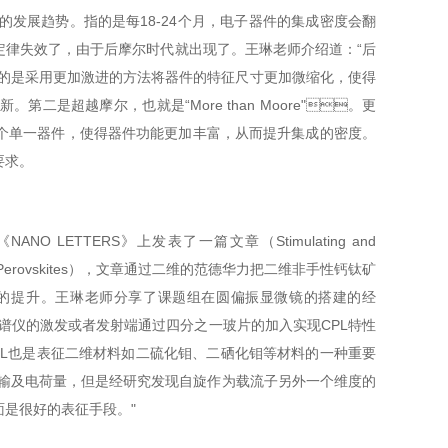
发展趋势。指的是每18-24个月，电子器件的集成密度会翻
效了，由于后摩尔时代就出现了。王琳老师介绍道：“后
，更多的是采用更加激进的方法将器件的特征尺寸更加微缩化，使得
第二是超越摩尔，也就是“More than Moore"。更
单一器件，使得器件功能更加丰富，从而提升集成的密度。
。
LETTERS》上发表了一篇文章（Stimulating and
chiral Hybrid Perovskites），文章通过二维的范德华力把二维非手性钙钛矿
的提升。王琳老师分享了课题组在圆偏振显微镜的搭建的经
以在谱仪的激发或者发射端通过四分之一玻片的加入实现CPL特性
。CPL也是表征二维材料如二硫化钼、二硒化钼等材料的一种重要
荷传输及电荷量，但是经研究发现自旋作为载流子另外一个维度的
很好的表征手段。"