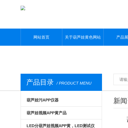
葫芦娃黄色网站,葫芦娃污APP,葫芦娃视频APP黄,葫芦娃污视频下载
网站首页
关于葫芦娃黄色网站
产品
产品目录
/ PRODUCT MENU
新闻
葫芦娃污APP仪器
光电模组与系统
葫芦娃视频APP黄产品
微区磁光及角分辨
手动位移台
LED分葫芦娃视频APP黄，LED测试仪