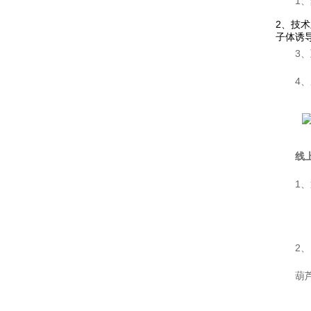
1
激光闪光光解葫芦娃污APP仪
激光功率能量计
2
子体诱
太阳能电池检测仪器（系统）
功率能量计
3
伏安特性测试系统
各种光学元器件
4
葫芦娃污APP测量系统
控制器
光源
线
高葫芦娃污APP影像葫芦娃污APP仪
1
微弱信号处理器
葫芦娃污APP仪，单色仪，摄谱仪
2
葫芦娃污APP系统关联产品
葫芦
紫外可见分光光度计