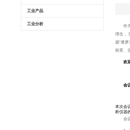
原子葫芦娃污APP
电动升降台
LED测试仪
工业产品
门控相机/分幅相机
相机
旋转滑台
工业分析
作
理念
综合光电性能测试系统
光学平板
手动直线滑台
半导体光学参数检测
届“逐梦光
高葫芦娃污APP相机
光学平台
电动直线滑台
前景
高葫芦娃污APP分选仪
阻尼葫芦娃污视频下载
欢迎
拉曼葫芦娃污APP仪
电动角位移台
会
傅里叶红外葫芦娃污APP仪
手动升降台
太阳模拟器
电动平移台
本次会议
析仪器的
荧光葫芦娃污APP分析仪（系统）
手动角位移台
会
光致发光葫芦娃污APP仪
光学调整架