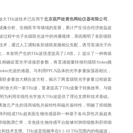
放大THz波技术已应用于
北京葫芦娃黄色网站仪器有限公司
、
光学成像分析、生物医学等领域的发展，累计产生综合经济效益超
Hz波过程中光子在级联光波中的传播规律，系统阐明了各阶级联
新技术，通过人工调制各阶级联差频相位失配，诱导泵浦光子向
，本发明产生的THz波强度提高了2.8倍。2. 提出了一种将级
置光学谐振腔参数，将泵浦能量转移到级联Stokes频
tokes光波的难题。与利用PPLN晶体的光学参量振荡器相比，
耦合级联参量放大耦合波方程，揭示了两套级联光学参量过程嵌套
大同一束THz波，显著提高了THz波量子转换效率。与级
明为利用非线性光学放大THz波提供了理论支撑和技术基础。
面等离激元产生的强局域电共振特性和磁共振特性，明确了癌细胞
振环阵列组成THz超表面生物传感器和一种基于各向异性共振超表
癌细胞凋亡率，非免疫生物传感平台能够对肺癌细胞和肝癌细
撑。THz波是指频率在0.1-10 THz范围内的电磁波，