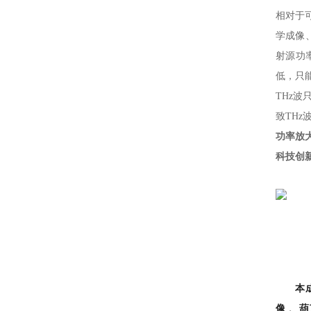
标准白板
相对于可见
学成像
探测器标定
射源功率
测光仪器
低
THz波
样品室
致THz
功率放大
科技创新
本
像