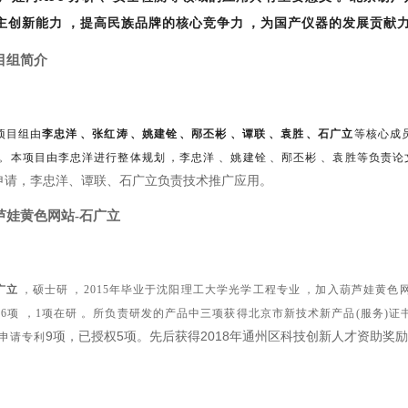
创新能力，提高民族品牌的核心竞争力，为国产仪器的发展贡献力量
目组简介
项目组由
李忠洋、张红涛、姚建铨、邴丕彬、谭联、袁胜、石广立
等核心成员组
。本项目由李忠洋进行整体规划，李忠洋、姚建铨、邴丕彬、袁胜等负责论
，李忠洋、谭联、石广立负责技术推广应用。
芦娃黄色网站
-
石广立
广立
，硕士研，2015年毕业于沈阳理工大学光学工程专业，加入葫芦娃
6项，1项在研。所负责研发的产品中三项获得北京市新技术新产品(服务)证
9项，已授权5项。先后获得2018年通州区科技创新人才资助奖励
；申请专利