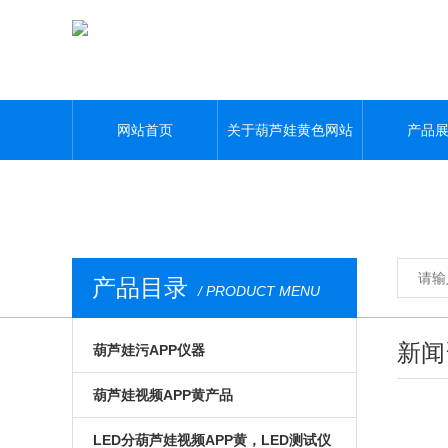
葫芦娃黄色网站,葫芦娃污APP,葫芦娃视频APP黄,葫芦娃污视频下载
网站首页
关于葫芦娃黄色网站
产品
产品目录
/ PRODUCT MENU
新闻
葫芦娃污APP仪器
光电模组与系统
葫芦娃视频APP黄产品
微区磁光及角分辨
手动位移台
LED分葫芦娃视频APP黄，LED测试仪