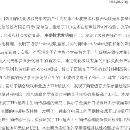
项目发明的优化级联光学差频产生高功率THz波技术和耦合级联光学参量
信股份有限公司等6家单位，推动了THz技术在葫芦娃污APP检测、
，经济和社会效益显著。
主要技术发明如下：
1. 发现了级联差频产生T
用机理。发明了增强Stokes级联差频并同时抑制anti-Stokes级联和频的
okes光转移，实现一个泵浦光子产生多个太赫兹光子。与级联差频技术相比
入到光学参量振荡器中的新方法。通过优化级联差频的相位失配分布及精确设
，并同时限制其转移到anti-Stokes频域，解决了泵浦光子不能有效转移到高阶S
PLN晶体的光学参量振荡器产生的THz波强度提升了96%。3. 建立了
，发明了耦合级联参量放大THz波技术，实现了两套级联光学参量过程同时放
量过程相比，耦合级联光学参量过程的量子转换效率提高了3.7倍。本发
统开展了THz超表面生物传感器的研究，揭示了金属开口谐振环由于表
超表面的电磁响应特性，发明了一种由介电层上的周期性金属开口谐
疫生物传感平台，实验证实了THz超表面生物传感器能够快速检测口腔
速检测和无抗体识别。本发明为癌细胞的早期发现并快速检测提供了理论和技术支