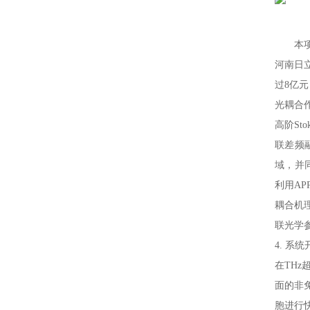
激光闪光光解葫芦娃污APP仪
激光功率能量计
本
太阳能电池检测仪器（系统）
功率能量计
河南日立
伏安特性测试系统
各种光学元器件
过8亿元
光耦合作
葫芦娃污APP测量系统
控制器
高阶St
光源
联差频融
域
高葫芦娃污APP影像葫芦娃污APP仪
利用AP
微弱信号处理器
耦合机理
联光学参
葫芦娃污APP仪，单色仪，摄谱仪
4. 系
葫芦娃污APP系统关联产品
在THz
面的非免
紫外可见分光光度计
胞进行快