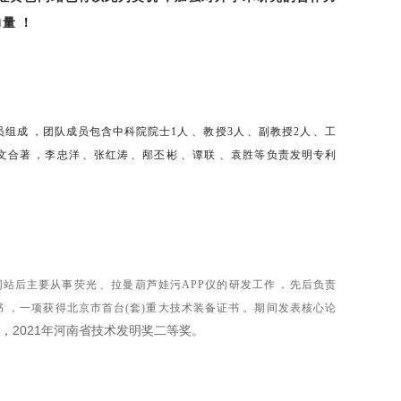
！
成，团队成员包含中科院院士1人、教授3人、副教授2人、工
文合著，李忠洋、张红涛、邴丕彬、谭联、袁胜等负责发明专利
黄色网站后主要从事荧光、拉曼葫芦娃污APP仪的研发工作，先后负责
书，一项获得北京市首台(套)重大技术装备证书。期间发表核心论
，2021年河南省技术发明奖二等奖。