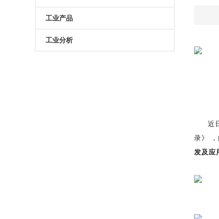
原子葫芦娃污APP
电动升降台
LED测试仪
工业产品
门控相机/分幅相机
相机
旋转滑台
工业分析
综合光电性能测试系统
光学平板
手动直线滑台
半导体光学参数检测
高葫芦娃污APP相机
光学平台
电动直线滑台
高葫芦娃污APP分选仪
阻尼葫芦娃污视频下载
拉曼葫芦娃污APP仪
近
电动角位移台
录》，
傅里叶红外葫芦娃污APP仪
手动升降台
发及应用
太阳模拟器
电动平移台
荧光葫芦娃污APP分析仪（系统）
手动角位移台
光致发光葫芦娃污APP仪
光学调整架