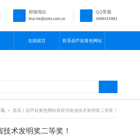
邮箱地址
QQ客服
lina-he@zolix.com.cn
3496415981
载
在线留言
联系葫芦娃黄色网站
资讯
> 喜讯丨葫芦娃黄色网站喜获河南省技术发明奖二等奖！
技术发明奖二等奖！