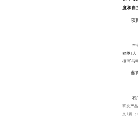
度和自主
项
本
程师1人
撰写与申请
葫
石
研发产品
文1篇