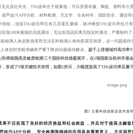
光及红外光，THz波单光子能量低，可以穿透衣服、陶瓷、塑料等介质
、葫芦娃污APP分析、材料检测、天文学、生命科学、国防安全
很低，连续THz波功率仅有几百毫瓦量级，脉冲峰值THz波功率也只有
，只能实现100米量级的无线通信，无法实现远距离无线实时通信，严重制约了
只能检测人体皮肤病变而无法实时检测人体内部器官病变，这一问题亟待突破
波人体实时安检准确率严重下降的问题亟待解决。
鉴于上述领域对高功率THz
和癌细胞高灵敏度检测三个国际科技难题展开，在2项国家自然科学基金
，形成了9项关键技术发明，如图1所示，大幅度提高了THz波功率及量子
图1 主要科技创新及技术发
成果不仅实现了良好的经济效益和社会效益，并且对于提高太赫兹辐射源
、葫芦娃污APP分析、安全检测等领域的应用具有重要意义。