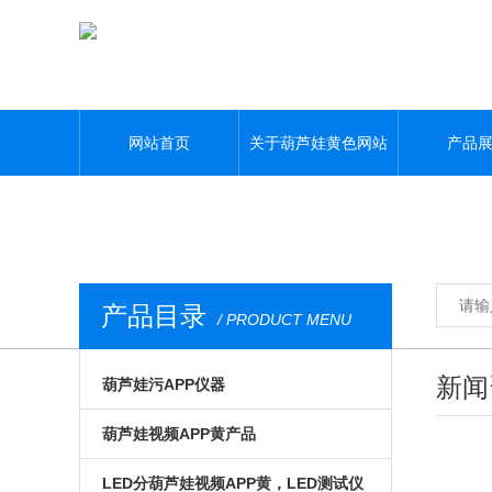
葫芦娃黄色网站,葫芦娃污APP,葫芦娃视频APP黄,葫芦娃污视频下载
网站首页
关于葫芦娃黄色网站
产品
产品目录
/ PRODUCT MENU
新闻
葫芦娃污APP仪器
光电模组与系统
葫芦娃视频APP黄产品
微区磁光及角分辨
手动位移台
LED分葫芦娃视频APP黄，LED测试仪