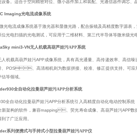
备。适合于空间精密对位、微小器件加工和装配、光通信器件调芯、晶片
C Imaging
光电流成像系统
 显微光电流成像系统基于激光器和显微光路，配合振镜及高精度数字源表，实现
位光电扫描的光电测试，可应用于二维材料、第三代半导体等微米级光电探测
aSky mini3-VN
无人机载高葫芦娃污APP系统
人机载高葫芦娃污APP成像系统，具有高光通量、高传递效率、高
、POS、高清相机则为数据拼接、校准、修正提供支持。可应
等领域。
der930
全自动化拉曼葫芦娃污APP分析系统
r 930全自动化拉曼葫芦娃污APP分析系统引入高精度自动化电动控制系统，设备更加智能
。全新架构的软件，兼容mapping、荧光寿命成像、高葫芦娃污APP数据处理功能
了广泛应用。
der
系列便携式与手持式小型拉曼葫芦娃污APP仪