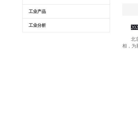
原子葫芦娃污APP
电动升降台
LED测试仪
工业产品
门控相机/分幅相机
相机
旋转滑台
工业分析
2
综合光电性能测试系统
光学平板
手动直线滑台
半导体光学参数检测
北
相
高葫芦娃污APP相机
光学平台
电动直线滑台
高葫芦娃污APP分选仪
阻尼葫芦娃污视频下载
拉曼葫芦娃污APP仪
电动角位移台
傅里叶红外葫芦娃污APP仪
手动升降台
太阳模拟器
电动平移台
荧光葫芦娃污APP分析仪（系统）
手动角位移台
光致发光葫芦娃污APP仪
光学调整架