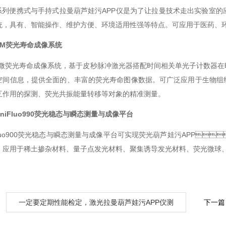
er系列便携式与手持式拉曼葫芦娃污APP仪是为了让拉曼技术走出实验室的
，具有、智能操作、维护方便、环境适用性强等特点。可应用于医药、环保
IM
荧光寿命成像系统
显微荧光寿命成像系统，基于皮秒脉冲激光器搭配时间相关单光子计数器在时
间信息，提供全面的、丰富的荧光寿命图像数据。可广泛应用于生物
作用的探测、荧光共振能量转移等对象的精准测量。
niFluo990
荧光稳态与瞬态测量与成像平台
Fluo900荧光稳态与瞬态测量与成像平台可实现荧光葫芦娃污APP、
。应用于稀土掺杂材料、量子点发光材料、聚集诱导发光材料、荧光微球
：
一定要定期性能检定，激光拉曼葫芦娃污APP仪测
下一篇
量数据才更可靠