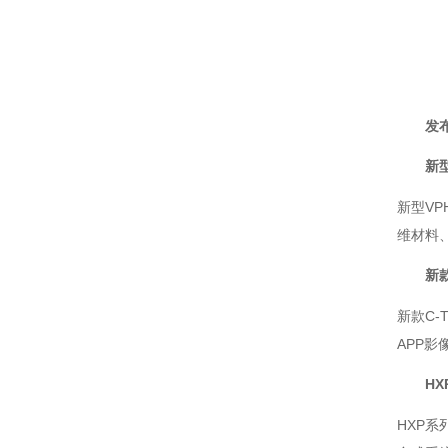
激光闪光光解葫芦娃污APP仪
激光功率能量计
太阳能电池检测仪器（系统）
功率能量计
伏安特性测试系统
各种光学元器件
发
葫芦娃污APP测量系统
控制器
新
光源
新型VP
维材料
高葫芦娃污APP影像葫芦娃污APP仪
新
微弱信号处理器
新款C-
葫芦娃污APP仪，单色仪，摄谱仪
APP影
葫芦娃污APP系统关联产品
HX
紫外可见分光光度计
HXP系