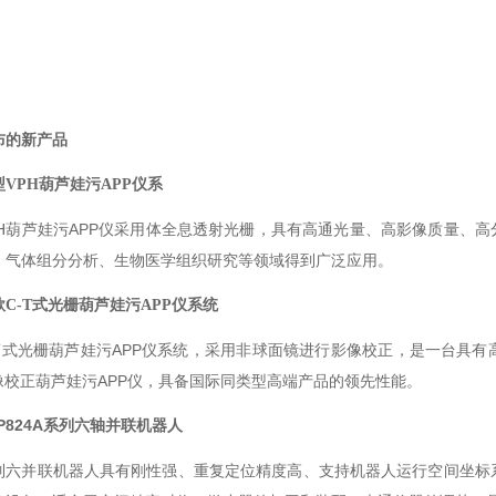
布的新产品
型
VPH
葫芦娃污APP仪系
H葫芦娃污APP仪采用体全息透射光栅，具有高通光量、高影像质量、
、气体组分分析、生物医学组织研究等领域得到广泛应用。
款
C-T
式光栅葫芦娃污APP仪系统
T式光栅葫芦娃污APP仪系统，采用非球面镜进行影像校正，是一台具有
像校正葫芦娃污APP仪，具备国际同类型高端产品的领先
性能。
P824A
系列六轴并联机器人
列六并联机器人具有刚性强、重复定位精度高、支持机器人运行空间坐标系管理