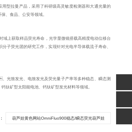
应用型拉曼产品，采用了科研级高灵敏度检测器和大通光量的
、食品、公安等领域。
域上获取样品荧光寿命，光学显微镜搭载高精度电动位移台
组织分子荧光团的研究工作，实现针对光电半导体载流子寿命、
光致发光、电致发光及荧光量子产率等多种稳态、瞬态测
、钙钛矿型太阳能电池、钙钛矿型发光材料等领域。
：
葫芦娃黄色网站OmniFluo900稳态/瞬态荧光葫芦娃
污APP仪入选北京市*套重大技术装备目录