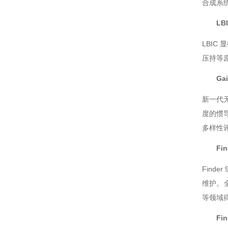
合成系统设
标准白板
LBI
探测器标定
LBIC
测光仪器
压持等原
样品室
Gai
新一代无
度的惯导
多样性评估
Fin
Finde
维护
等领域得到
Fin