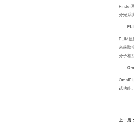
Find
分光系统
FL
FLIM
来获取空
分子相互
Om
Omni
试功能
上一篇