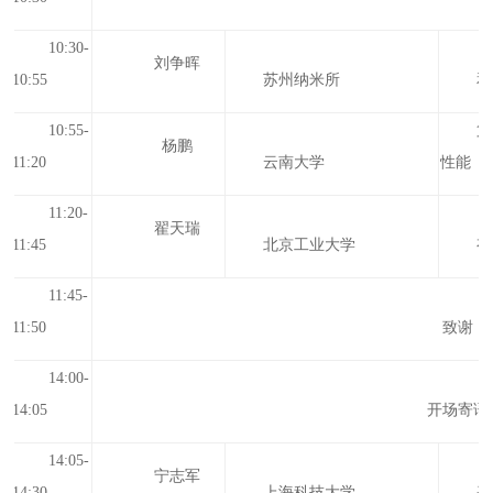
10:30-
刘争晖
10:55
苏州纳米所
和
10:55-
第
杨鹏
11:20
云南大学
性能
11:20-
翟天瑞
11:45
北京工业大学
有
11:45-
11:50
致谢
14:00-
14:05
开场寄语
14:05-
宁志军
14:30
上海科技大学
基