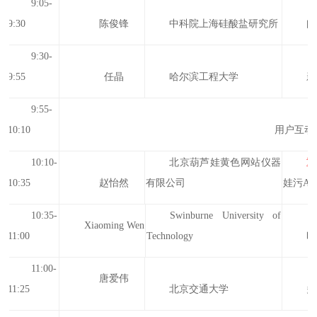
9:05-
9:30
陈俊锋
中科院上海硅酸盐研究所
闪
9:30-
9:55
任晶
哈尔滨工程大学
新
9:55-
10:10
用户互动
10:10-
北京葫芦娃黄色网站仪器
重
10:35
赵怡然
有限公司
娃污APP
10:35-
Swinburne University of
Xiaoming Wen
11:00
Technology
时
11:00-
唐爱伟
11:25
北京交通大学
多