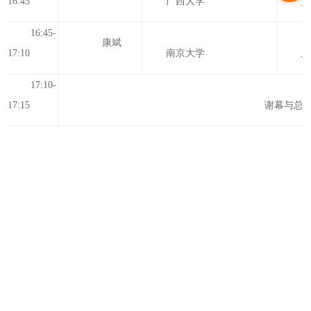
16:45
广西大学
宽
1
6
:
45
-
康斌
17
:
10
南京大学
又
1
7
:
10
-
1
7
:
15
谢幕与总