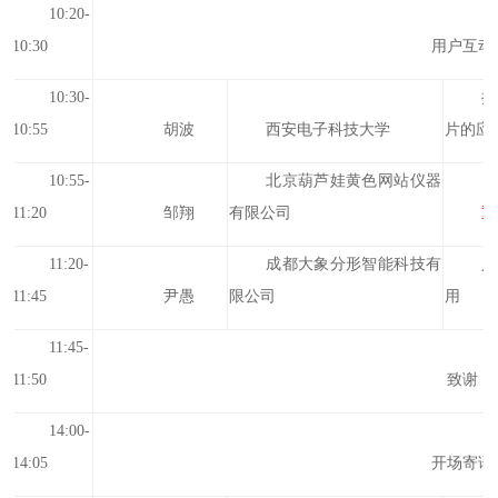
10:20-
10:30
用户互动
10:30-
拉
10:55
胡波
西安电子科技大学
片的应
10:55-
北京葫芦娃黄色网站仪器
11:20
邹翔
有限公司
重
11:20-
成都大象分形智能科技有
人
11:45
尹愚
限公司
用
11:45-
11:50
致谢
14:00-
14:05
开场寄语