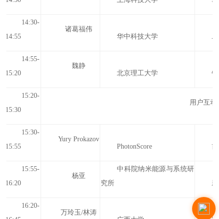
14:30-
诸葛福伟
14:55
华中科技大学
二
14:55-
魏静
15:20
北京理工大学
钙
15:20-
用户互动
15:30
15:30-
Yury Prokazov
15:55
PhotonScore
前
15:55-
中科院纳米能源与系统研
杨亚
16:20
究所
新
16:20-
万玲玉/林涛