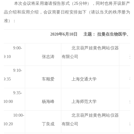
5
本次会议将采用邀请报告形式（2
分钟），同时也将开设新产
品介绍和应用介绍，会议简要日程安排如下（请以当天的秩序册为
准）：
2020年6月10日 主题： 拉曼在生物医学、
9:00-
北京葫芦娃黄色网站仪器
9:10
张志涛
有限公司
开
9:10-
9:35
车顺爱
上海交通大学
手
9:35-
10:00
杨海峰
上海师范大学
拉
10:00-
北京葫芦娃黄色网站仪器
10:20
丁良成
有限公司
葫