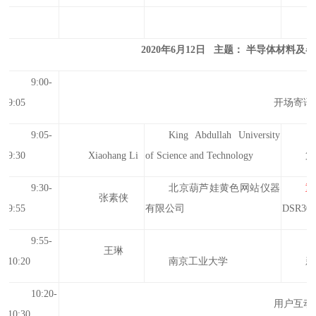
2020年6月12日 主题： 半导体材
9:00-
9:05
开场寄语
9:05-
King Abdullah University
9:30
Xiaohang Li
of Science and Technology
第
9:30-
北京葫芦娃黄色网站仪器
张素侠
9:55
有限公司
DSR30
9:55-
王琳
10:20
南京工业大学
新
10:20-
用户互动
10:30