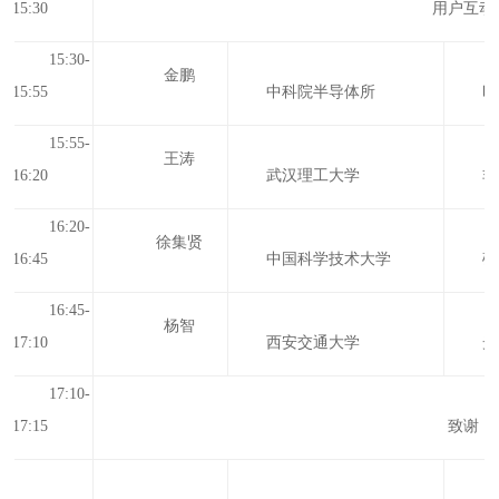
15:30
用户互动
15:30-
金鹏
15:55
中科院半导体所
时
15:55-
王涛
16:20
武汉理工大学
非
16:20-
徐集贤
16:45
中国科学技术大学
硅
16:45-
杨智
17:1
0
西安交通大学
光
17:1
0
-
17:
15
致谢