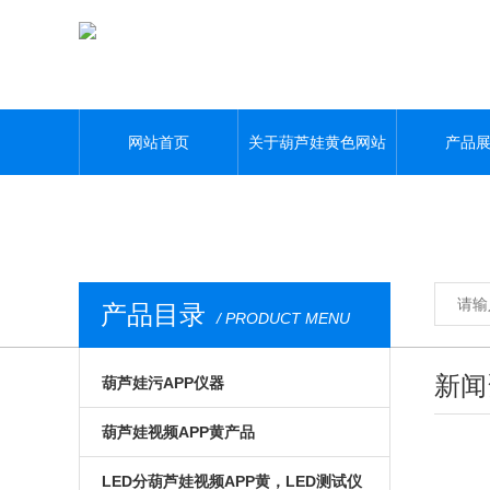
葫芦娃黄色网站,葫芦娃污APP,葫芦娃视频APP黄,葫芦娃污视频下载
网站首页
关于葫芦娃黄色网站
产品
产品目录
/ PRODUCT MENU
新闻
葫芦娃污APP仪器
光电模组与系统
葫芦娃视频APP黄产品
微区磁光及角分辨
手动位移台
LED分葫芦娃视频APP黄，LED测试仪