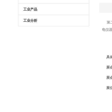
原子葫芦娃污APP
电动升降台
LED测试仪
工业产品
门控相机/分幅相机
相机
旋转滑台
工业分析
第
电仪器
综合光电性能测试系统
光学平板
手动直线滑台
半导体光学参数检测
高葫芦娃污APP相机
光学平台
电动直线滑台
高葫芦娃污APP分选仪
阻尼葫芦娃污视频下载
具体
拉曼葫芦娃污APP仪
电动角位移台
展会
傅里叶红外葫芦娃污APP仪
手动升降台
展会
太阳模拟器
电动平移台
展位
荧光葫芦娃污APP分析仪（系统）
手动角位移台
光致发光葫芦娃污APP仪
光学调整架