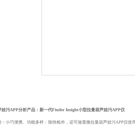
娃污APP分析产品：新一代Finder Insight小型拉曼葫芦娃污APP仪
：小巧便携、功能多样：除快检外，还可做显微拉曼葫芦娃污APP仪使