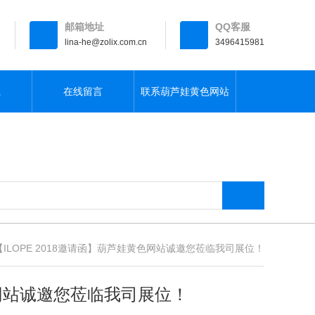
邮箱地址
QQ客服
lina-he@zolix.com.cn
3496415981
载
在线留言
联系葫芦娃黄色网站
【ILOPE 2018邀请函】葫芦娃黄色网站诚邀您莅临我司展位！
站诚邀您莅临我司展位！