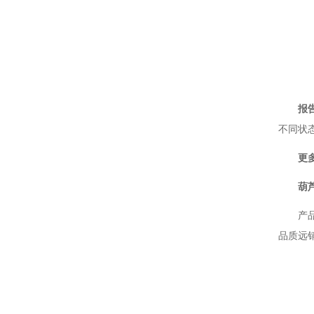
标准白板
探测器标定
测光仪器
样品室
报告
不同状态
更多
葫
产
品质远销欧