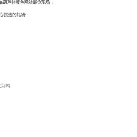
芦娃黄色网站展位现场！
心挑选的礼物~
，王祥科