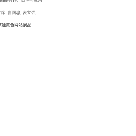
. 储能材料、器件与应用
席: 曹国忠, 麦立强
芦娃黄色网站展品