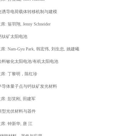
. 光诱导电荷载体转移机制与建模
: 翁羽翔, Jenny Schneider
 钙钛矿太阳电池
: Nam-Gyu Park, 韩宏伟, 刘生忠, 姚建曦
. 染料敏化太阳电池/有机太阳电池
: 丁黎明，陈红珍
. 半导体量子点与钙钛矿发光材料
席: 彭笑刚, 田建军
. 新型光伏材料与器件
: 钟新华, 唐 江