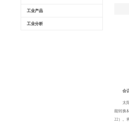
原子葫芦娃污APP
电动升降台
LED测试仪
工业产品
门控相机/分幅相机
相机
旋转滑台
工业分析
综合光电性能测试系统
光学平板
手动直线滑台
半导体光学参数检测
高葫芦娃污APP相机
光学平台
电动直线滑台
高葫芦娃污APP分选仪
阻尼葫芦娃污视频下载
拉曼葫芦娃污APP仪
电动角位移台
傅里叶红外葫芦娃污APP仪
手动升降台
会
太阳模拟器
电动平移台
太
荧光葫芦娃污APP分析仪（系统）
能转换材
手动角位移台
22）
光致发光葫芦娃污APP仪
光学调整架