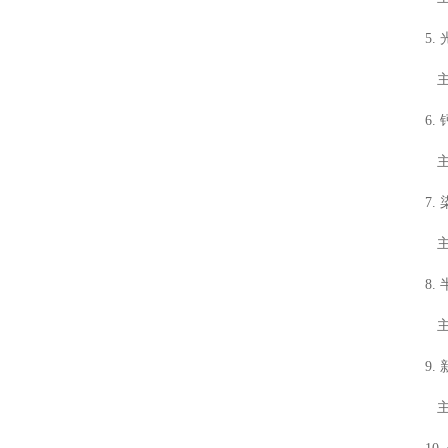
标准白板
5
探测器标定
主席
测光仪器
6.
样品室
主席
7
主席
8
主
9
主席