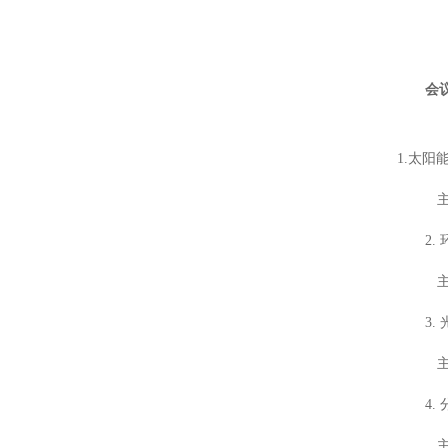
激光闪光光解葫芦娃污APP仪
激光功率能量计
太阳能电池检测仪器（系统）
功率能量计
会
伏安特性测试系统
各种光学元器件
葫芦娃污APP测量系统
控制器
1.太
主席
光源
2
高葫芦娃污APP影像葫芦娃污APP仪
主席:
微弱信号处理器
3
葫芦娃污APP仪，单色仪，摄谱仪
主席
葫芦娃污APP系统关联产品
4
紫外可见分光光度计
主席