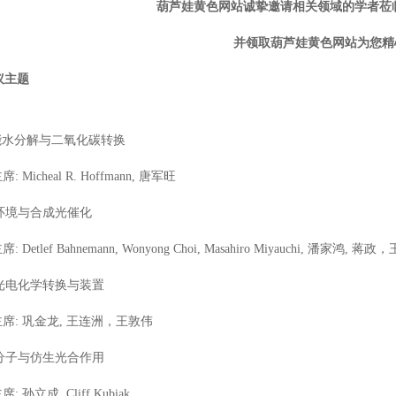
葫芦娃黄色网站诚挚邀请相关领域的学者莅临葫
并领取葫芦娃黄色网站为您精
议
主题
阳能水分解与二氧化碳转换
: Micheal R. Hoffmann, 唐军旺
. 环境与合成光催化
 Detlef Bahnemann, Wonyong Choi, Masahiro Miyauchi, 潘家鸿, 蒋政
. 光电化学转换与装置
: 巩金龙, 王连洲，王敦伟
. 分子与仿生光合作用
: 孙立成, Cliff Kubiak