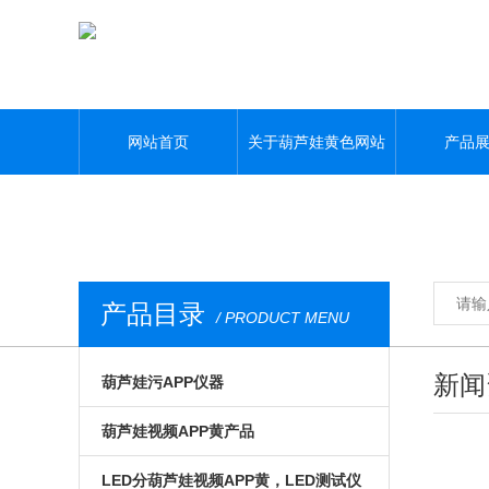
葫芦娃黄色网站,葫芦娃污APP,葫芦娃视频APP黄,葫芦娃污视频下载
网站首页
关于葫芦娃黄色网站
产品
产品目录
/ PRODUCT MENU
新闻
葫芦娃污APP仪器
光电模组与系统
葫芦娃视频APP黄产品
微区磁光及角分辨
手动位移台
LED分葫芦娃视频APP黄，LED测试仪