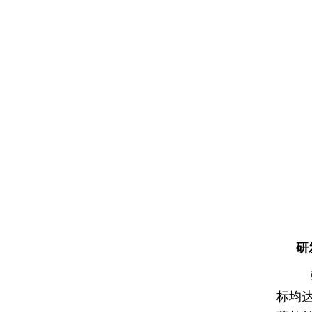
研
验
标均达