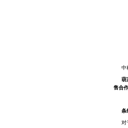
激光闪光光解葫芦娃污APP仪
激光功率能量计
太阳能电池检测仪器（系统）
功率能量计
伏安特性测试系统
各种光学元器件
葫芦娃污APP测量系统
控制器
光源
中
高葫芦娃污APP影像葫芦娃污APP仪
葫
微弱信号处理器
售合作
葫芦娃污APP仪，单色仪，摄谱仪
葫芦娃污APP系统关联产品
条
紫外可见分光光度计
对