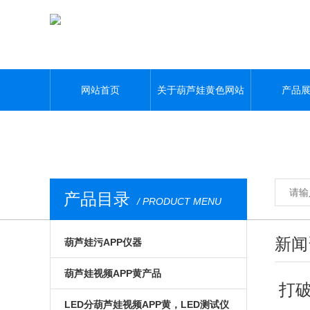
葫芦娃黄色网站,葫芦娃污APP,葫芦娃视频APP黄,葫芦娃污视频下载
网站首页
关于葫芦娃黄色网站
产品
产品目录
/ PRODUCT MENU
新闻
葫芦娃污APP仪器
光电模组与系统
葫芦娃视频APP黄产品
打破
微区磁光及角分辨
手动位移台
LED分葫芦娃视频APP黄，LED测试仪