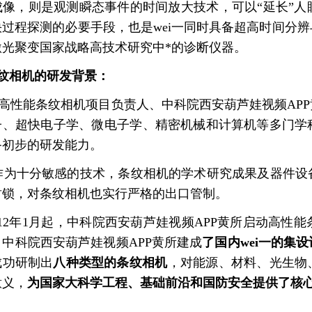
像，则是观测瞬态事件的时间放大技术，可以“延长”
过程探测的必要手段，也是wei一同时具备超高时间分辨
激光聚变
国家战略高技术研究中*的诊断仪器。
纹相机的研发背景：
性能条纹相机项目负责人、中科院西安葫芦娃视频APP黄
、超快电子学、微电子学、精密机械和计算机等多门学
初步的研发能力。
为十分敏感的技术，条纹相机的学术研究成果及器件
锁，对条纹相机也实行严格的出口管制。
012年1月起，中科院西安葫芦娃视频APP黄所启动高性能
，中科院西安葫芦娃视频APP黄所建成
了国内wei一的集设
成功研制出
八种类型的条纹相机
，对能源、材料、光
义，
为国家大科学工程、基础前沿和国防安全提供了核心技