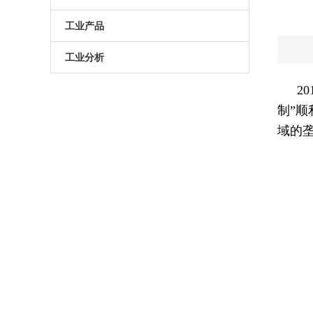
原子葫芦娃污APP
电动升降台
LED测试仪
工业产品
门控相机/分幅相机
相机
旋转滑台
工业分析
综合光电性能测试系统
光学平板
手动直线滑台
半导体光学参数检测
2
制”顺
高葫芦娃污APP相机
光学平台
电动直线滑台
域的垄
高葫芦娃污APP分选仪
阻尼葫芦娃污视频下载
拉曼葫芦娃污APP仪
电动角位移台
傅里叶红外葫芦娃污APP仪
手动升降台
太阳模拟器
电动平移台
荧光葫芦娃污APP分析仪（系统）
手动角位移台
光致发光葫芦娃污APP仪
光学调整架