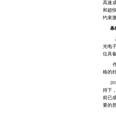
高速成
标准白板
和超快
探测器标定
约束
测光仪器
条
高
样品室
光电子
位具备
作
格的封
2
持下
前已
要的意