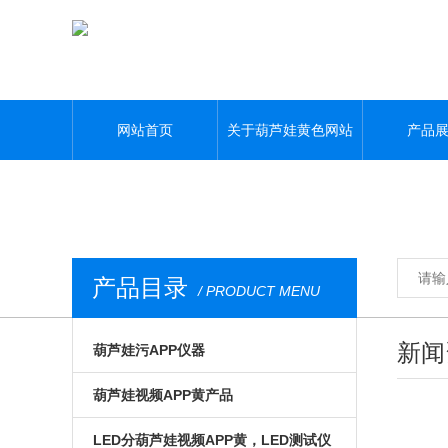
葫芦娃黄色网站,葫芦娃污APP,葫芦娃视频APP黄,葫芦娃污视频下载
网站首页
关于葫芦娃黄色网站
产品
产品目录
/ PRODUCT MENU
新闻
葫芦娃污APP仪器
光电模组与系统
葫芦娃视频APP黄产品
微区磁光及角分辨
手动位移台
LED分葫芦娃视频APP黄，LED测试仪