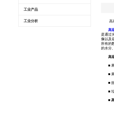
原子葫芦娃污APP
电动升降台
LED测试仪
工业产品
门控相机/分幅相机
相机
旋转滑台
工业分析
高葫芦
高
综合光电性能测试系统
光学平板
手动直线滑台
半导体光学参数检测
是通过光
像以及葫
高葫芦娃污APP相机
光学平台
电动直线滑台
所有的数
的水分
高葫芦娃污APP分选仪
阻尼葫芦娃污视频下载
高
拉曼葫芦娃污APP仪
电动角位移台
■ 果蔬的
■ 果蔬
傅里叶红外葫芦娃污APP仪
手动升降台
■ 批
太阳模拟器
电动平移台
■ 垃
荧光葫芦娃污APP分析仪（系统）
手动角位移台
■
光致发光葫芦娃污APP仪
光学调整架