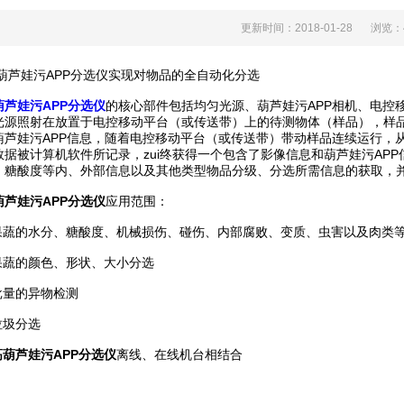
更新时间：2018-01-28
浏览
娃污APP分选仪实现对物品的全自动化分选
葫芦娃污APP分选仪
的核心部件包括均匀光源、葫芦娃污APP相机、电控
源照射在放置于电控移动平台（或传送带）上的待测物体（样品），样品的
芦娃污APP信息，随着电控移动平台（或传送带）带动样品连续运行
据被计算机软件所记录，zui终获得一个包含了影像信息和葫芦娃污APP信息
、糖酸度等内、外部信息以及其他类型物品分级、分选所需信息的获取
葫芦娃污APP分选仪
应用范围：
水分、糖酸度、机械损伤、碰伤、内部腐败、变质、虫害以及肉
的颜色、形状、大小分选
量的异物检测
圾分选
高葫芦娃污APP分选仪
离线、在线机台相结合