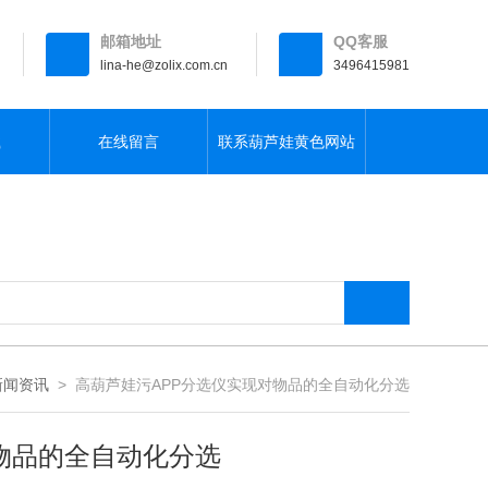
邮箱地址
QQ客服
lina-he@zolix.com.cn
3496415981
载
在线留言
联系葫芦娃黄色网站
新闻资讯
> 高葫芦娃污APP分选仪实现对物品的全自动化分选
物品的全自动化分选