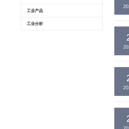
20
原子葫芦娃污APP
电动升降台
LED测试仪
工业产品
门控相机/分幅相机
相机
旋转滑台
工业分析
综合光电性能测试系统
光学平板
手动直线滑台
半导体光学参数检测
20
高葫芦娃污APP相机
光学平台
电动直线滑台
高葫芦娃污APP分选仪
阻尼葫芦娃污视频下载
拉曼葫芦娃污APP仪
电动角位移台
傅里叶红外葫芦娃污APP仪
手动升降台
20
太阳模拟器
电动平移台
荧光葫芦娃污APP分析仪（系统）
手动角位移台
光致发光葫芦娃污APP仪
光学调整架
20