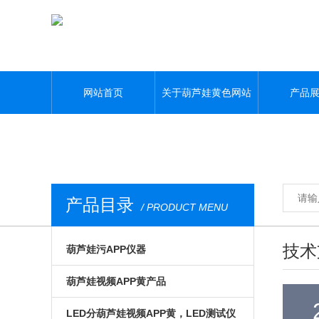
葫芦娃黄色网站,葫芦娃污APP,葫芦娃视频APP黄,葫芦娃污视频下载
网站首页
关于葫芦娃黄色网站
产品
产品目录
/ PRODUCT MENU
技术
葫芦娃污APP仪器
光电模组与系统
葫芦娃视频APP黄产品
微区磁光及角分辨
手动位移台
LED分葫芦娃视频APP黄，LED测试仪