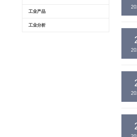
20
原子葫芦娃污APP
电动升降台
LED测试仪
工业产品
门控相机/分幅相机
相机
旋转滑台
工业分析
综合光电性能测试系统
光学平板
手动直线滑台
半导体光学参数检测
20
高葫芦娃污APP相机
光学平台
电动直线滑台
高葫芦娃污APP分选仪
阻尼葫芦娃污视频下载
拉曼葫芦娃污APP仪
电动角位移台
傅里叶红外葫芦娃污APP仪
手动升降台
20
太阳模拟器
电动平移台
荧光葫芦娃污APP分析仪（系统）
手动角位移台
光致发光葫芦娃污APP仪
光学调整架
20