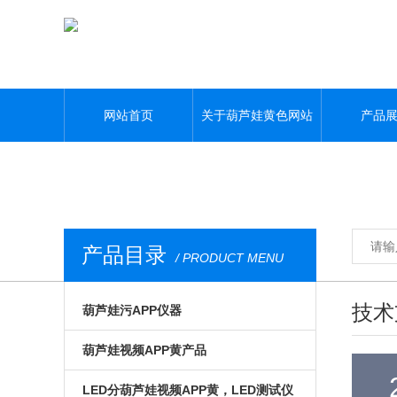
葫芦娃黄色网站,葫芦娃污APP,葫芦娃视频APP黄,葫芦娃污视频下载
网站首页
关于葫芦娃黄色网站
产品
产品目录
/ PRODUCT MENU
技术
葫芦娃污APP仪器
光电模组与系统
葫芦娃视频APP黄产品
微区磁光及角分辨
手动位移台
LED分葫芦娃视频APP黄，LED测试仪