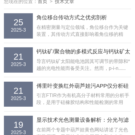
您现在的位置：
首页
>
技术文章
角位移台传动方式之优劣剖析
25
在精密测量与定位领域，角位移台作为关键
2025-3
装置，其传动方式直接影响着角位移的精
度、稳......
钙钛矿/聚合物的多模式反应与钙钛矿太
21
阳能电池中的深能级陷阱的关联性
导言钙钛矿太阳能电池因其可调节的带隙和*
2025-3
越的光电性能而备受关注。然而，p-i-n......
傅里叶变换红外葫芦娃污APP仪分析硅
21
橡胶老化机理及检测应用
引言FTIR作为有机高分子材料常用的分析手
2025-3
段，是用于硅橡胶结构和性能检测的常用
方......
显示技术光色测量设备解析：分光与滤
19
光方法的原理与实践
在前两个专题中葫芦娃黄色网站讲述了光色
2025-3