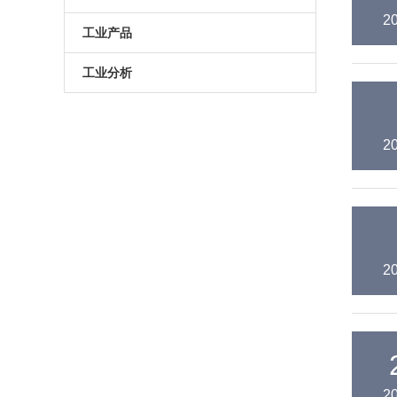
2
原子葫芦娃污APP
电动升降台
LED测试仪
工业产品
门控相机/分幅相机
相机
旋转滑台
工业分析
综合光电性能测试系统
光学平板
手动直线滑台
半导体光学参数检测
2
高葫芦娃污APP相机
光学平台
电动直线滑台
高葫芦娃污APP分选仪
阻尼葫芦娃污视频下载
拉曼葫芦娃污APP仪
电动角位移台
傅里叶红外葫芦娃污APP仪
手动升降台
2
太阳模拟器
电动平移台
荧光葫芦娃污APP分析仪（系统）
手动角位移台
光致发光葫芦娃污APP仪
光学调整架
2