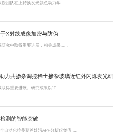
授团队在上转换发光颜色动力学......
，应用于X射线成像加密与防伪
究中取得重要进展，相关成果......
P仪助力共掺杂调控稀土掺杂玻璃近红外闪烁发光研
进展。研究成果以“T......
级检测的智能突破
全自动化拉曼葫芦娃污APP分析仪凭借......