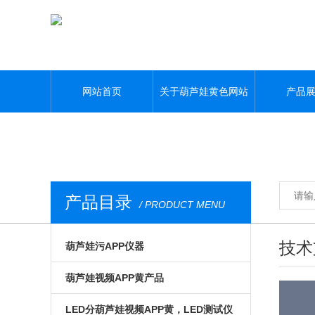
葫芦娃黄色网站,葫芦娃污APP,葫芦娃视频APP黄,葫芦娃污视频下载
网站首页
关于葫芦娃黄色网站
产品
产品目录
/ PRODUCT MENU
技术
葫芦娃污APP仪器
光电模组与系统
葫芦娃视频APP黄产品
微区磁光及角分辨
手动位移台
LED分葫芦娃视频APP黄，LED测试仪