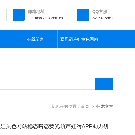
邮箱地址
QQ客服
lina-he@zolix.com.cn
3496415981
载
在线留言
联系葫芦娃黄色网站
您现在的位置：
首页
>
技术文章
芦娃黄色网站稳态瞬态荧光葫芦娃污APP助力研