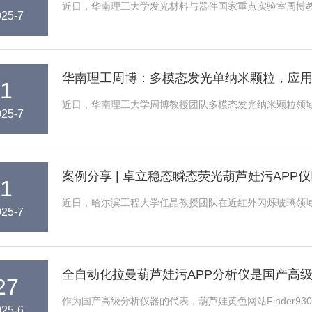
究
近日，华南理工大学发光材料与器件国家重点实验室周博教
025-7
华南理工周博：多模态发光单纳米颗粒
1
近日，华南理工大学周博教授团队多模态发光纳米颗粒领域研
025-7
案例分享 | 卓立稳态瞬态荧光葫芦娃污AP
1
究
近日，哈尔滨工程大学任晶教授团队在近红外闪烁玻璃领域取得重要
025-7
全自动化拉曼葫芦娃污APP分析仪是国产高
27
作为国产高级分析仪器的代表，葫芦娃黄色网站Finder930
025-6