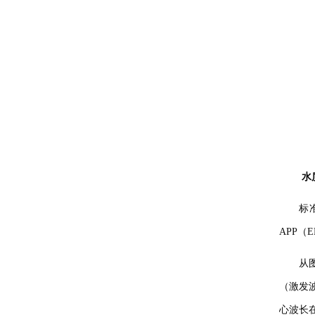
标准白板
探测器标定
测光仪器
样品室
水
标
APP（E
从
（激发波
心波长在4