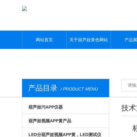
葫芦娃黄色网站,葫芦娃污APP,葫芦娃视频APP黄,葫芦娃污视频下载
网站首页
关于葫芦娃黄色网站
产品
产品目录
/ PRODUCT MENU
技术
葫芦娃污APP仪器
光电模组与系统
葫芦娃视频APP黄产品
微区磁光及角分辨
手动位移台
LED分葫芦娃视频APP黄，LED测试仪