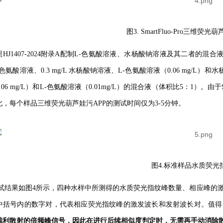
图3. SmartFluo-Pro三维荧光
HJ1407-2024附录A配制L-色氨酸溶液、水杨酸钠溶液及其二者的混合液，
L-色氨酸溶液、0.3 mg/L 水杨酸钠溶液、L-色氨酸溶液（0.06 mg/L）
06 mg/L）和L-色氨酸溶液（0.01mg/L）的混合液（体积比5：1）。
由于
，因此，每个样品三维荧光葫芦娃污APP的测试时间仅为3-5分钟。
图4.标准样品水质荧光
试结果如图4所示，四种水样中所测得的水质荧光指纹峰数量、相应峰
，图中括号内的数字对，代表相应荧光指纹峰的激发波长和发射波长对。值得一
利散射的倍频峰信号，因此在进行后续相似度判定时，无需再手动消除散射