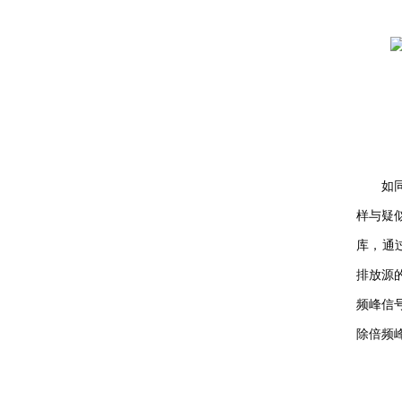
如同
样与疑似
库
排放源的
频峰信号
除倍频峰的