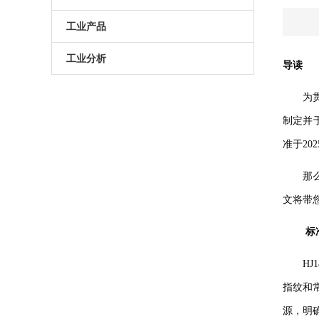
原子葫芦娃污APP
电动升降台
LED测试仪
工业产品
门控相机/分幅相机
相机
旋转滑台
工业分析
导读
综合光电性能测试系统
光学平板
手动直线滑台
半导体光学参数检测
为
高葫芦娃污APP相机
光学平台
电动直线滑台
制定并于
准于202
高葫芦娃污APP分选仪
阻尼葫芦娃污视频下载
那
拉曼葫芦娃污APP仪
电动角位移台
文将带您
傅里叶红外葫芦娃污APP仪
手动升降台
标
太阳模拟器
电动平移台
H
荧光葫芦娃污APP分析仪（系统）
手动角位移台
指纹和常
光致发光葫芦娃污APP仪
光学调整架
源，