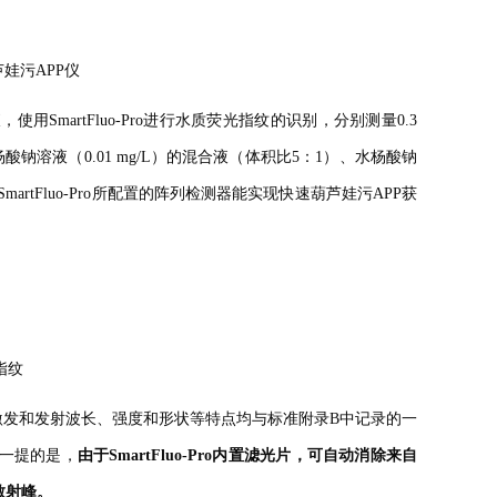
葫芦娃污APP仪
使用SmartFluo-Pro进行水质荧光指纹的识别，分别测量0.3
和水杨酸钠溶液（0.01 mg/L）的混合液（体积比5：1）、水杨酸钠
SmartFluo-Pro所配置的阵列检测器能实现快速葫芦娃污APP获
指纹
的激发和发射波长、强度和形状等特点均与标准附录B中记录的一
提的是，
由于SmartFluo-Pro内置滤光片，可自动消除来自
峰。