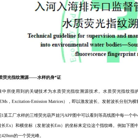
质荧光指纹溯源——水样的身*证
准中所使用到的关键技术为水质荧光指纹溯源技术。水质荧光指纹指的
EMs，Excitation-Emission Matrices），即以激发波长、
图1某工厂水样的三维荧光葫芦娃污APP图中可以看到等高线图中每一个中心
长Ex）和横坐标（发射波长Em）的坐标来定位这个指纹峰。例如下图中的Ex
20nm的一个荧光峰。