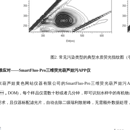
图2. 常见污染类型的典型水质荧光指纹图（引自HJ
准应对——SmartFluo-Pro三维荧光葫芦娃污APP仪
葫芦娃黄色网站仪器有限公司的SmartFluo-Pro三维荧光葫芦娃污APP仪
r，DOM)，每个样品仅需数十秒或者几分钟，即可识别水样中的有机物成分
求，且仪器标配滤光片，自动去除二级瑞利散射峰，无需额外数据处理