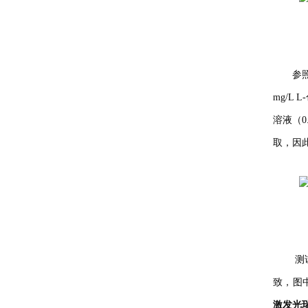
参照
mg/L 
溶液（0.
取
测
致
激发光瑞