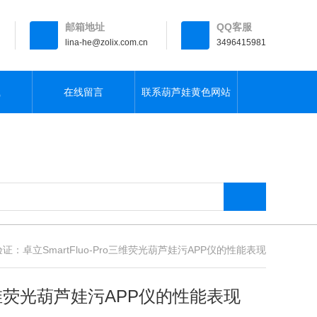
邮箱地址
QQ客服
lina-he@zolix.com.cn
3496415981
载
在线留言
联系葫芦娃黄色网站
：卓立SmartFluo-Pro三维荧光葫芦娃污APP仪的性能表现
ro三维荧光葫芦娃污APP仪的性能表现