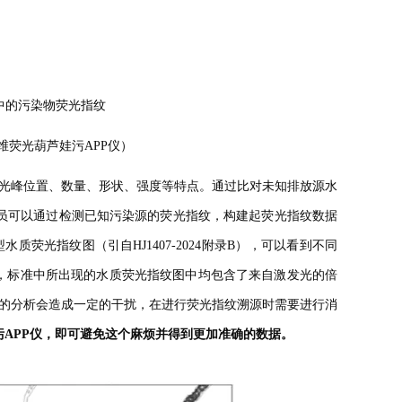
P中的污染物荧光指纹
o三维荧光葫芦娃污APP仪）
、数量、形状、强度等特点。通过比对未知排放源水
员可以通过检测已知污染源的荧光指纹，构建起荧光指纹数据
水质荧光指纹图（引自HJ1407-2024附录B），可以看到不同
，标准中所出现的水质荧光指纹图中均包含了来自激发光的倍
分析会造成一定的干扰，在进行荧光指纹溯源时需要进行消
P仪，即可避免这个麻烦并得到更加准确的数据。