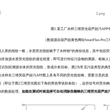
图1.某工厂水样三维荧光葫芦娃污AP
（数据源自葫芦娃黄色网站SmartFluo-Pr
人类的指纹一般，水质荧光指纹赋予了水样独*的身份信息，其中包括荧光峰位置
排放源水质荧光指纹的接近程度，即可进行特征污染物的溯源。检验人
，通过识别拟溯源水体的荧光指纹，形成分析目标。图2为常见污染类型的典型
水样在三维荧葫芦娃污APP图上具有不同的荧光指纹峰。需要注意的是
（即位于图2三维荧光图右下角的黑色带状斜条纹），这些信号对荧光峰的
数据处理。
如能在测试时候选择可自动消除倍频峰的三维荧光葫芦娃污AP