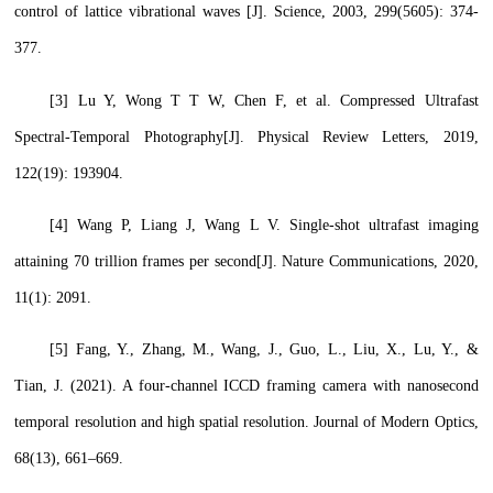
control of lattice vibrational waves [J]. Science, 2003, 299(5605): 374-
377.
[3]
Lu Y, Wong T T W, Chen F, et al. Compressed Ultrafast
Spectral-Temporal Photography[J]. Physical Review Letters, 2019,
122(19): 193904.
[4] Wang P, Liang J, Wang L V. Single-shot ultrafast imaging
attaining 70 trillion frames per second[J]. Nature Communications, 2020,
11(1): 2091.
[5] Fang, Y., Zhang, M., Wang, J., Guo, L., Liu, X., Lu, Y., &
Tian, J. (2021). A four-channel ICCD framing camera with nanosecond
temporal resolution and high spatial resolution. Journal of Modern Optics,
68(13), 661–669.