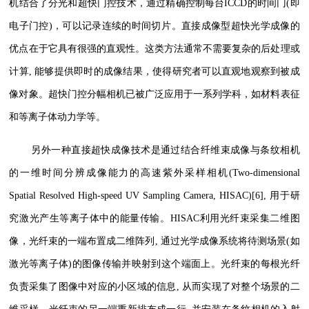
机结合了分光和超快门控技术，通过精确控制每台ICCD的时间门(即
电子门控)，可以记录连续的时间切片。直接成像型超快光学成像的
优点在于它具有很强的直观性。这类方法通常不需要复杂的后处理或
计算, 能够提供即时的成像结果，使得研究者可以直观地观察到被成
像对象。超快门控分幅相机已被广泛应用于一系列学科，如材料表征
和等离子体动力学等。
另外一种直接超快成像技术是通过结合纤维束成像与条纹相机
的一维时间分辨成像能力的高速紫外采样相机(Two-dimensional
Spatial Resolved High-speed UV Sampling Camera, HISAC)[6], 用于研
究激光产生等离子体中的能量传输。HISAC利用光纤束采集二维图
像，光纤束的一端布置成二维阵列, 通过光学成像系统将待测场景(如
激光等离子体)的图像传输并映射到这个端面上。光纤束的每根光纤
负责采集了图像中对应的小区域的信息, 从而实现了对整个场景的二