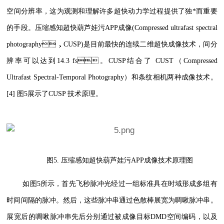
空间分辨率，这为观测和理解许多超快动力学过程提供了独*而重要
的手段。压缩感知超快葫芦娃污APP成像(Compressed ultrafast spectral
photography，CUSP)是目前最快的连续二维超快成像技术，间分
辨率可以达到14.3 fs。CUSP结合了 CUST（Compressed
Ultrafast Spectral-Temporal Photography）和条纹相机两种成像技术。
[4] 图5展示了CUSP 技术原理。
图5. 压缩感知超快葫芦娃污APP成像技术原理图
如图5所示，首先飞秒脉冲光经过一组标准具在时域形成多组有
时间间隔的脉冲。然后，这些脉冲串通过色散棒展宽为啁啾脉冲串。
展宽后的啁啾脉冲串先后分别通过被成像目标DMD空间编码，以及