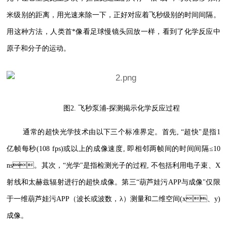
米级别的距离，用光速来除一下，正好对应着飞秒级别的时间间隔。
用这种方法，人类首*像看足球慢镜头回放一样，看到了化学反应中
原子和分子的运动。
图2. 飞秒泵浦-探测揭示化学反应过程
通常的超快光学技术由以下三个标准界定。首先, “超快"是指1
亿帧每秒(108 fps)或以上的成像速度, 即相邻两帧间的时间间隔≤10
ns。其次，“光学"是指检测光子的过程, 不包括利用电子束、X
射线和太赫兹辐射进行的超快成像。第三“葫芦娃污APP与成像"仅限
于一维葫芦娃污APP（波长或波数，λ）测量和二维空间(x、y)
成像。