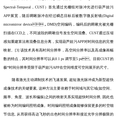
Spectral-Temporal，CUST）首先通过光栅组对脉冲光进行葫芦娃污
APP展宽，随后啁啾脉冲在经过瞬态目标后被数字微反射镜(Digital
micromirror device，DMD)空间编码，编码后的啁啾光被光栅
扫描在CCD上，不同波段的啁啾信号发生空间混叠。CUST通过压缩
感知重建算法将混叠信息分离，实现葫芦娃污APP对时间信息的完整
映射。[3] 该技术具有高时间分辨率，高空间分辨率以及高成像画幅
数的特点，其时间分辨率可以从0.1 ps 调节至5 ps。目前CUST的
极*时间分辨率受限于葫芦娃污APP在空间维度可空间展开的尺寸。
随着激光主动调制技术的飞速发展, 超短激光脉冲成为新型超快
成像技术的关键要素, 这种方法主要依赖于时间域与其它域(如空间、
频率、角度、波长和偏振)之间的映射关系实现超快时间分辨, 因此也
被称为时间编码照明成像。时间编码照明成像能够保留更多的时空细
节信息, 从而获得高达飞秒的出色时间分辨率和接近光学分辨极限的