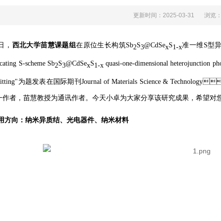
更新时间：2025-03-31
浏览
，
西北大学苗慧课题组
在原位生长构筑Sb
S
@CdSe
S
准一维S型异
2
3
x
1-x
cating S-scheme Sb
S
@CdSe
S
quasi-one-dimensional heterojunction pho
2
3
x
1-x
 splitting"为题发表在国际期刊Journal of Materials Science &
作者，苗慧教授为通讯作者。今天小卓为大家分享该研究成果，
方向：纳米异质结、光电器件、纳米材料