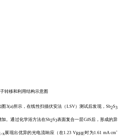
流子转移和利用结构示意图
3(a)所示，在线性扫描伏安法（LSV）测试后发现，Sb
S
2
3
。通过化学浴方法在Sb
S
表面复合一层CdS后，形成的异
2
3
-
展现出优异的光电流响应（在1.23 V
时为1.61 mA cm
1-x
RHE