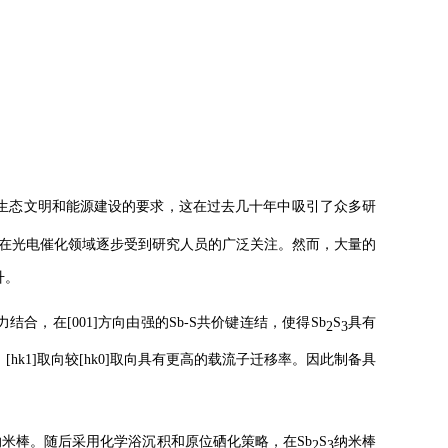
符合生态文明和能源建设的要求，这在过去几十年中吸引了众多研
年来在光电催化领域逐步受到研究人员的广泛关注。然而，大量的
。
，在[001]方向由强的Sb-S共价键连结，使得Sb
S
具有
2
3
k1]取向较[hk0]取向具有更高的载流子迁移率。因此制备具
米棒。随后采用化学浴沉积和原位硒化策略，在Sb
S
纳米棒
2
3