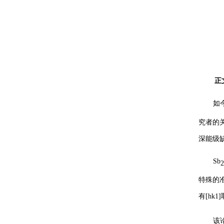
激光闪光光解葫芦娃污APP仪
激光功率能量计
太阳能电池检测仪器（系统）
功率能量计
伏安特性测试系统
各种光学元器件
葫芦娃污APP测量系统
控制器
正
光源
如
究者的关
高葫芦娃污APP影像葫芦娃污APP仪
深能级缺
微弱信号处理器
Sb
2
葫芦娃污APP仪，单色仪，摄谱仪
特殊的准
葫芦娃污APP系统关联产品
有[hk1
紫外可见分光光度计
该