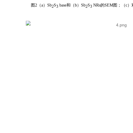
图2（a）Sb
S
base和（b）Sb
S
NRs的SEM图
2
3
2
3