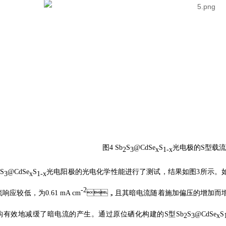
图4 Sb
S
@CdSe
S
光电极的S型载
2
3
x
1-x
S
@CdSe
S
光电阳极的光电化学性能进行了测试，结果如图3所示。如图
3
x
1-x
-2
应较低，为0.61 mA cm
，且其暗电流随着施加偏压的增加而增加
构有效地减缓了暗电流的产生。通过原位硒化构建的S型Sb
S
@CdSe
S
2
3
x