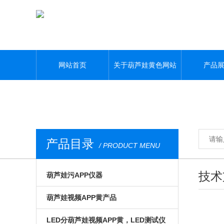
葫芦娃黄色网站,葫芦娃污APP,葫芦娃视频APP黄,葫芦娃污视频下载
网站首页
关于葫芦娃黄色网站
产品
产品目录
/ PRODUCT MENU
技术
葫芦娃污APP仪器
光电模组与系统
葫芦娃视频APP黄产品
微区磁光及角分辨
手动位移台
LED分葫芦娃视频APP黄，LED测试仪