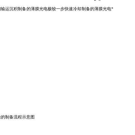
气相输运沉积制备的薄膜光电极较一步快速冷却制备的薄膜光电*
极的制备流程示意图