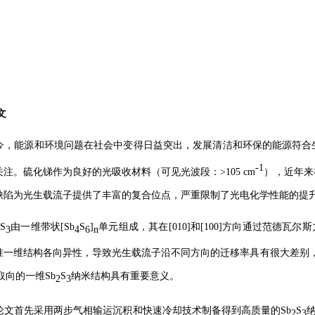
文
今，能源和环境问题在社会中变得日益突出，发展清洁和环保的能源
-1
注。硫化锑作为良好的光吸收材料（可见光波段：>105 cm
），近
陷为光生载流子提供了丰富的复合位点，严重限制了光电化学性能的提升
S
由一维带状[Sb
S
]
单元组成，其在[010]和[100]方向通过范德瓦尔斯力结合
3
4
6
n
一维结构各向异性，导致光生载流子沿不同方向的迁移率具有很大差别，[h
]取向的一维Sb
S
纳米结构具有重要意义。
2
3
论文首先采用两步气相输运沉积和快速冷却技术制备得到高质量的Sb
S
纳
2
3