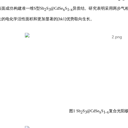
表面成功构建准一维S型Sb
S
@CdSe
S
异质结。研究表明采用两步
2
3
x
1-x
的电化学活性面积和更加显著的[hk1]优势取向生长。
图1 Sb
S
@CdSe
S
复合光阳
2
3
x
1-x