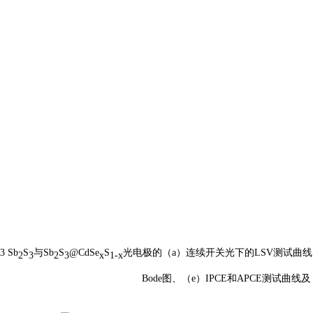
3 Sb
S
与Sb
S
@CdSe
S
光电极的（a）连续开关光下的LSV测试曲线、
2
3
2
3
x
1-x
Bode图、（e）IPCE和APCE测试曲