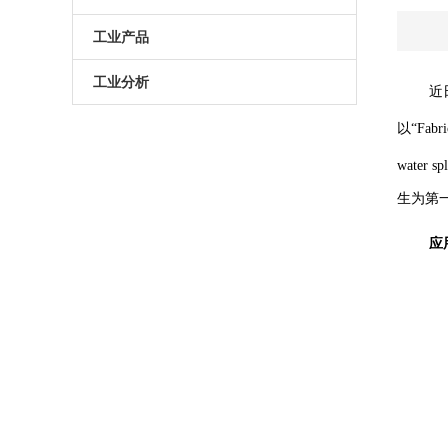
原子葫芦娃污APP
电动升降台
LED测试仪
工业产品
门控相机/分幅相机
相机
旋转滑台
工业分析
近日
综合光电性能测试系统
光学平板
手动直线滑台
半导体光学参数检测
以“Fabri
高葫芦娃污APP相机
water
光学平台
电动直线滑台
生为第一
高葫芦娃污APP分选仪
阻尼葫芦娃污视频下载
应用
拉曼葫芦娃污APP仪
电动角位移台
傅里叶红外葫芦娃污APP仪
手动升降台
太阳模拟器
电动平移台
荧光葫芦娃污APP分析仪（系统）
手动角位移台
光致发光葫芦娃污APP仪
光学调整架