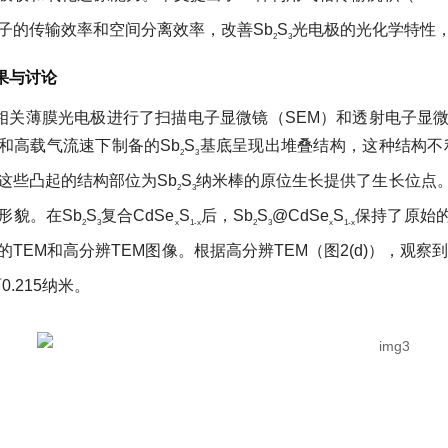
子的传输效率和空间分离效率，改善Sb
S
光电极的光化学特性
2
3
果与讨论
相关薄膜光电极进行了扫描电子显微镜（SEM）和透射电子显微镜
和高载气流速下制备的Sb
S
基底呈现出堆叠结构，这种结构不
2
3
。这些凸起的结构部位为Sb
S
纳米棒的原位生长提供了生长位点。
2
3
貌。在Sb
S
复合CdSe
S
后，Sb
S
@CdSe
S
保持了原始的纳米
2
3
x
1-x
2
3
x
1-x
TEM和高分辨TEM图像。根据高分辨TEM（图2(d)），观
0.215纳米。