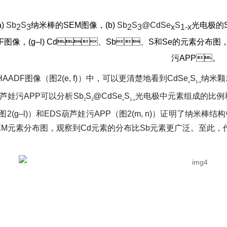
a)
Sb
S
纳米棒的SEM图像，(b)
Sb
S
@CdSe
S
光电极的SEM
2
3
2
3
x
1-x
F图像，(g–l) Cd、Sb、S和Se的元素分布图，
污APP。
AADF图像（图2(e, f)）中，可以更清楚地看到CdSe
S
纳米颗
x
1-x
葫芦娃污APP可以分析Sb
S
@CdSe
S
光电极中元素组成的比例和分布
2
3
x
1-x
图2(g–l)）和EDS葫芦娃污APP（图2(m, n)）证明了纳米棒
M元素分布图，观察到Cd元素的分布比Sb元素更广泛。至此