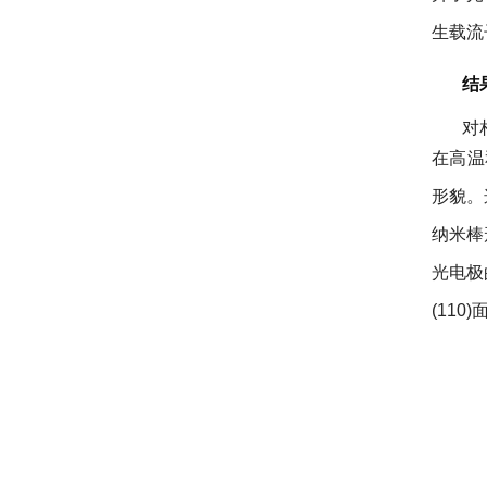
生载流
结
对
在高温
形貌
纳米棒形
光电极的
(110)面