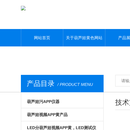
葫芦娃黄色网站,葫芦娃污APP,葫芦娃视频APP黄,葫芦娃污视频下载
网站首页
关于葫芦娃黄色网站
产品
产品目录
/ PRODUCT MENU
技术
葫芦娃污APP仪器
光电模组与系统
葫芦娃视频APP黄产品
微区磁光及角分辨
手动位移台
LED分葫芦娃视频APP黄，LED测试仪