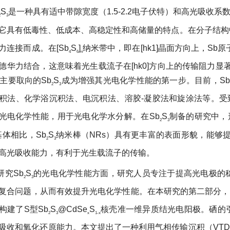
S
是一种具有适中带隙宽度（1.5-2.2电子伏特）和高光吸收系数的
2
3
。它具有低毒性、低成本、高稳定性和高储量的特点。在分子结构中
连接而成。在[Sb
S
]
纳米带中，即在[hk1]晶面方向上，Sb原
4
6
n
华力结合，这意味着光生载流子在[hk0]方向上的传输阻力显著增
]为主要取向的Sb
S
成为增强其光电化学性能的第一步。目前，S
2
3
法、化学浴沉积法、电沉积法、溶胶-凝胶法和旋涂法等
光电化学性能，用于光电化学水分解。在Sb
S
制备的研究中
2
3
体相比，Sb
S
纳米棒（NRs）具有更丰富的表面形貌，能够
2
3
光吸收能力，有利于光生载流子的传输。
研究Sb
S
的光电化学性能方面，研究人员专注于提高光电极的稳
2
3
合问题，从而有效提升光电化学性能。在本研究的第二部分
，构建了S型Sb
S
@CdSe
S
核壳准一维异质结光电阳极。硒的
2
3
x
1-x
吸收和氧化还原能力。本文提出了一种利用气相传输沉积（VT