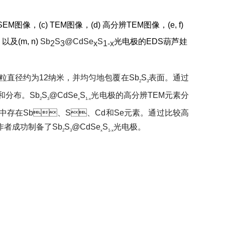
图像，(c) TEM图像，(d) 高分辨TEM图像，(e, f)
以及(m, n)
Sb
S
@CdSe
S
光电极的EDS葫芦娃
2
3
x
1-x
粒直径约为12纳米，并均匀地包覆在Sb
S
表面。通过
2
3
。Sb
S
@CdSe
S
光电极的高分辨TEM元素分
2
3
x
1-x
结构中存在Sb、S、Cd和Se元素。通过比较高
，作者成功制备了Sb
S
@CdSe
S
光电极。
2
3
x
1-x