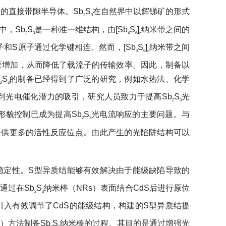
直接带隙半导体。Sb
S
在自然界中以辉锑矿的形式
2
3
，Sb
S
是一种准一维结构，由[Sb
S
]
纳米带之间的
2
3
4
6
n
子和S原子通过化学键相连。然而，[Sb
S
]
纳米带之间
4
6
n
加，从而降低了载流子的传输效率。因此，制备以
b
S
的制备已经得到了广泛的研究，例如水热法、化学
2
3
。受到光电催化潜力的吸引，研究人员致力于提高Sb
S
光
2
3
，形貌控制已成为提高Sb
S
光电流响应的主要问题。与
2
3
提供更多的活性反应位点。由此产生的光陷阱结构可以
定性。S型异质结能够有效解决由于能级缺陷导致的
，通过在Sb
S
纳米棒（NRs）表面结合CdS后进行原位
2
3
引入有效调节了CdS的能级结构，构建的S型异质结提
D）方法制备Sb
S
纳米棒的过程。其目的是通过增强光