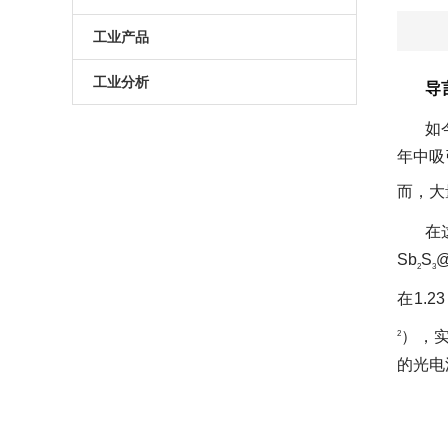
原子葫芦娃污APP
电动升降台
LED测试仪
工业产品
门控相机/分幅相机
相机
旋转滑台
工业分析
导
综合光电性能测试系统
光学平板
手动直线滑台
半导体光学参数检测
如
年中吸
高葫芦娃污APP相机
光学平台
电动直线滑台
而
高葫芦娃污APP分选仪
阻尼葫芦娃污视频下载
在
拉曼葫芦娃污APP仪
电动角位移台
Sb
S
@
2
3
在1.23
傅里叶红外葫芦娃污APP仪
手动升降台
）
2
太阳模拟器
电动平移台
的光电流
荧光葫芦娃污APP分析仪（系统）
手动角位移台
光致发光葫芦娃污APP仪
光学调整架