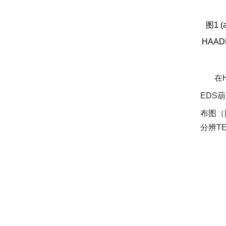
图1 (
HAAD
在H
EDS
布图（
分辨TE