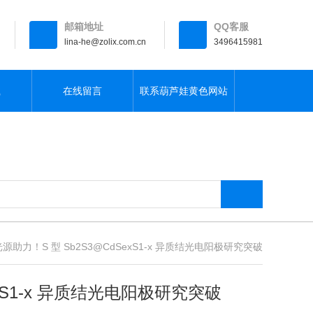
邮箱地址
QQ客服
lina-he@zolix.com.cn
3496415981
载
在线留言
联系葫芦娃黄色网站
助力！S 型 Sb2S3@CdSexS1-x 异质结光电阳极研究突破
exS1-x 异质结光电阳极研究突破