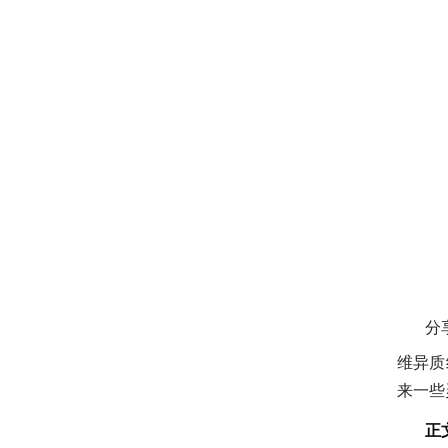
激光闪光光解葫芦娃污APP仪
激光功率能量计
太阳能电池检测仪器（系统）
功率能量计
伏安特性测试系统
各种光学元器件
葫芦娃污APP测量系统
控制器
光源
高葫芦娃污APP影像葫芦娃污APP仪
微弱信号处理器
分
葫芦娃污APP仪，单色仪，摄谱仪
维异质结光
葫芦娃污APP系统关联产品
来一些
紫外可见分光光度计
正