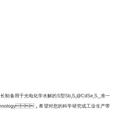
位生长制备用于光电化学水解的S型Sb
S
@CdSe
S
准一
2
3
x
1-x
echnology，
希望对您的科学研究或工业生产带