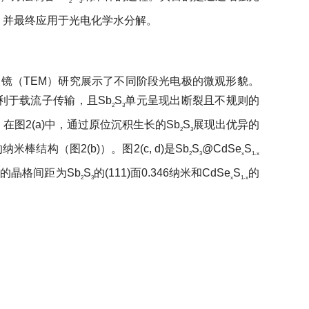
2
3
，并最终应用于光电化学水分解。
（TEM）研究展示了不同阶段光电极的微观形貌。
利于载流子传输，且Sb
S
单元呈现出断裂且不规则的
2
3
在图2(a)中，通过原位沉积生长的Sb
S
展现出优异的
2
3
棒结构（图2(b)）。图2(c, d)是Sb
S
@CdSe
S
2
3
x
1-x
察到的晶格间距为Sb
S
的(111)面0.346纳米和CdSe
S
的
2
3
x
1-x