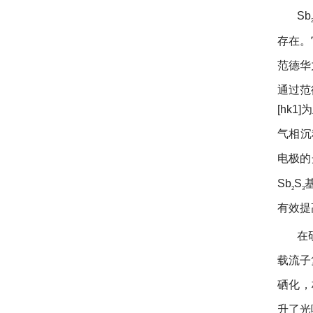
标准白板
Sb
存在
探测器标定
范德华力
测光仪器
通过范德
样品室
[hk1
气相沉积
电极的
Sb
S
基
2
3
有效提高
在
载流子复
硒化
升了光