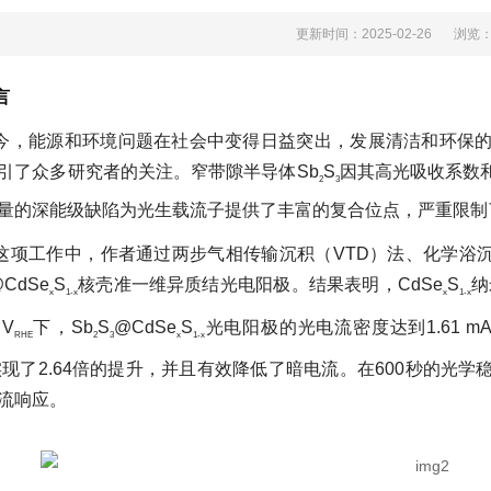
更新时间：2025-02-26
浏览
言
今，能源和环境问题在社会中变得日益突出，发展清洁和环
引了众多研究者的关注。窄带隙半导体Sb
S
因其高光吸收系数和
2
3
，大量的深能级缺陷为光生载流子提供了丰富的复合位点，严重限制了
这项工作中，作者通过两步气相传输沉积（VTD）法、化学浴沉
CdSe
S
核壳准一维异质结光电阳极。结果表明，CdSe
S
纳
x
1-x
x
1-x
 V
下，Sb
S
@CdSe
S
光电阳极的光电流密度达到1.61 mA 
RHE
2
3
x
1-x
，实现了2.64倍的提升，并且有效降低了暗电流。在600秒的
响应。