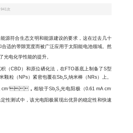
：941次
保的能源符合生态文明和能源建设的要求，这在过去几十
合适的带隙宽度而被广泛应用于太阳能电池领域。然
光电化学性能的提升。
积（CBD）和原位硒化法，在FTO基底上制备了S型
米颗粒（NPs）紧密包覆在Sb
S
纳米棒（NRs）上。
2
3
cm
，相较于Sb
S
光电阳极（0.61 mA cm
-2
-
2
3
光学稳定性测试中，该光电阳极展现出优异的稳定性和快速