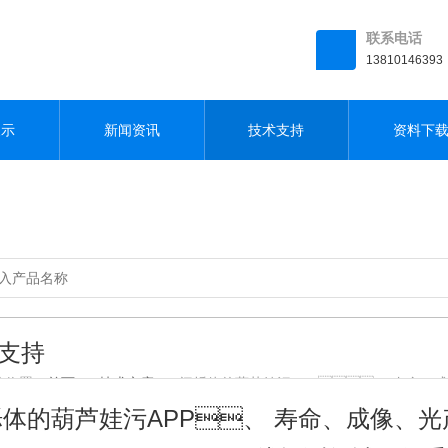
联系电话
13810146393
展示
新闻资讯
技术支持
资料下
支持
置：
首页
>
技术文章
> 闪烁体的葫芦娃污APP、 寿命、成
体的葫芦娃污APP、 寿命、成像