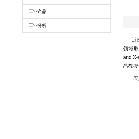
原子葫芦娃污APP
电动升降台
LED测试仪
工业产品
门控相机/分幅相机
相机
旋转滑台
工业分析
综合光电性能测试系统
光学平板
手动直线滑台
半导体光学参数检测
近
领域取得
高葫芦娃污APP相机
光学平台
电动直线滑台
and 
高葫芦娃污APP分选仪
阻尼葫芦娃污视频下载
晶教授
应
拉曼葫芦娃污APP仪
电动角位移台
傅里叶红外葫芦娃污APP仪
手动升降台
太阳模拟器
电动平移台
荧光葫芦娃污APP分析仪（系统）
手动角位移台
光致发光葫芦娃污APP仪
光学调整架