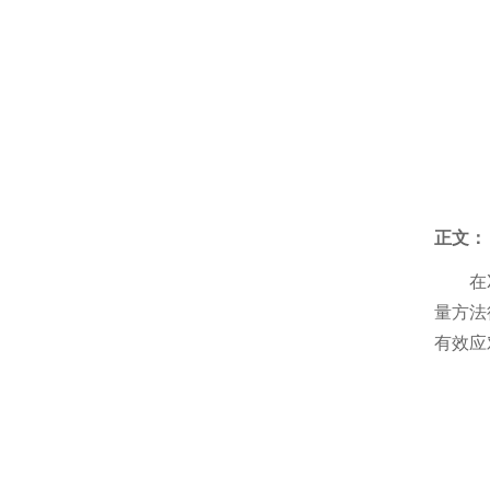
激光闪光光解葫芦娃污APP仪
激光功率能量计
太阳能电池检测仪器（系统）
功率能量计
伏安特性测试系统
各种光学元器件
葫芦娃污APP测量系统
控制器
光源
正文：
高葫芦娃污APP影像葫芦娃污APP仪
在
量方法
微弱信号处理器
有效应
葫芦娃污APP仪，单色仪，摄谱仪
葫芦娃污APP系统关联产品
紫外可见分光光度计