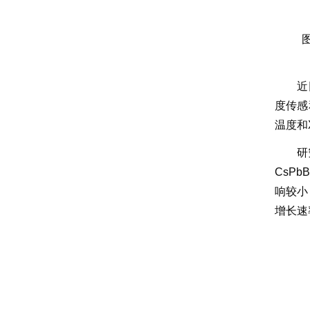
图
近
度传感
温度和
研
CsPbB
响较小
增长速率