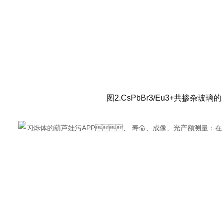
图
2
.CsPbBr
3
/Eu
3+
共掺杂玻璃的