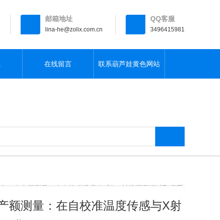
邮箱地址
QQ客服
lina-he@zolix.com.cn
3496415981
载
在线留言
联系葫芦娃黄色网站
像、光产额测量：在自校准温度传感与X射线探测领域取得重
、光产额测量：在自校准温度传感与X射