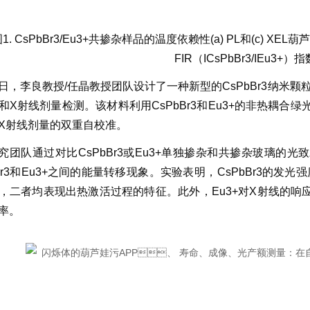
1. CsPbBr3/Eu3+共掺杂样品的温度依赖性(a) PL和(c) XEL
FIR（I
CsPbBr3
/I
Eu3+
）指数
日，李良教授/任晶教授团队设计了一种新型的CsPbBr
3
纳米颗粒
和X射线剂量检测。该材料利用CsPbBr
3
和Eu
3+
的非热耦合绿光
X射线剂量的双重自校准。
究团队通过对比CsPbBr
3
或Eu
3+
单独掺杂和共掺杂玻璃的光致发
r
3
和Eu
3+
之间的能量转移现象。实验表明，CsPbBr
3
的发光强度
，二者均表现出热激活过程的特征。此外，Eu
3+
对X射线的响应
。