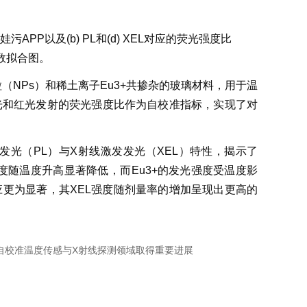
葫芦娃污APP以及(b) PL和(d) XEL对应的荧光强度比
拟合图。
（NPs）和稀土离子Eu
3+
共掺杂的玻璃材料，用于温
和红光发射的荧光强度比作为自校准指标，实现了对
光（PL）与X射线激发发光（XEL）特性，揭示了
随温度升高显著降低，而Eu
3+
的发光强度受温度影
更为显著，其XEL强度随剂量率的增加呈现出更高的