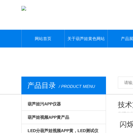
葫芦娃黄色网站,葫芦娃污APP,葫芦娃视频APP黄,葫芦娃污视频下载
网站首页
关于葫芦娃黄色网站
产品
产品目录
/ PRODUCT MENU
技术
葫芦娃污APP仪器
您现在的位
光电模组与系统
葫芦娃视频APP黄产品
要进展
闪烁
微区磁光及角分辨
手动位移台
LED分葫芦娃视频APP黄，LED测试仪