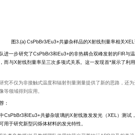
图
3.(a) CsPbBr
3
/Eu
3+
共掺杂样品的X射线剂量率相关XEL谱
队进一步研究了CsPbBr
3
和Eu
3+
的非热耦合双峰发射的FIR与温度
，而与X射线剂量率呈三次多项式关系。这一发现首*
展示了利用C
研究不仅为非接触式温度和辐射剂量测量提供了新的思路，还为开
像等领域得到应用。
：
中CsPbBr
3
和Eu
3+
共掺杂玻璃的X射线激发发光（XEL）测试，
可用于研究新型闪烁体材料的发光特性。