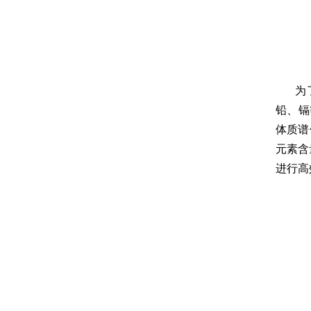
激光闪光光解葫芦娃污APP仪
激光功率能量计
太阳能电池检测仪器（系统）
功率能量计
伏安特性测试系统
各种光学元器件
为
葫芦娃污APP测量系统
铅、
控制器
体质谱
光源
元素含量
进行高效
高葫芦娃污APP影像葫芦娃污APP仪
微弱信号处理器
葫芦娃污APP仪，单色仪，摄谱仪
葫芦娃污APP系统关联产品
紫外可见分光光度计