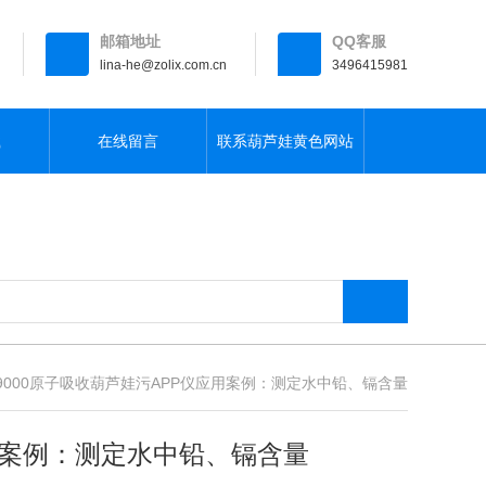
邮箱地址
QQ客服
lina-he@zolix.com.cn
3496415981
载
在线留言
联系葫芦娃黄色网站
-9000原子吸收葫芦娃污APP仪应用案例：测定水中铅、镉含量
例：测定水中铅、镉含量