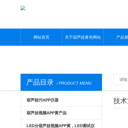
葫芦娃黄色网站,葫芦娃污APP,葫芦娃视频APP黄,葫芦娃污视频下载
网站首页
关于葫芦娃黄色网站
产品
产品目录
/ PRODUCT MENU
技术
葫芦娃污APP仪器
光电模组与系统
葫芦娃视频APP黄产品
微区磁光及角分辨
手动位移台
LED分葫芦娃视频APP黄，LED测试仪