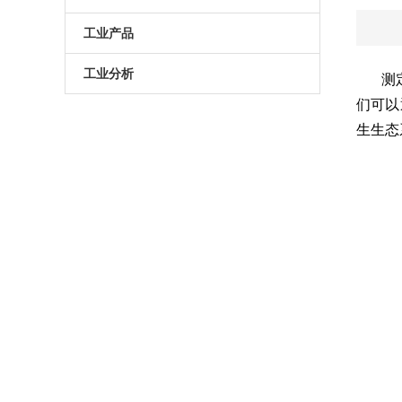
原子葫芦娃污APP
电动升降台
LED测试仪
工业产品
门控相机/分幅相机
相机
旋转滑台
工业分析
测
们可以
综合光电性能测试系统
光学平板
手动直线滑台
半导体光学参数检测
生生态
高葫芦娃污APP相机
光学平台
电动直线滑台
高葫芦娃污APP分选仪
阻尼葫芦娃污视频下载
拉曼葫芦娃污APP仪
电动角位移台
傅里叶红外葫芦娃污APP仪
手动升降台
太阳模拟器
电动平移台
荧光葫芦娃污APP分析仪（系统）
手动角位移台
光致发光葫芦娃污APP仪
光学调整架