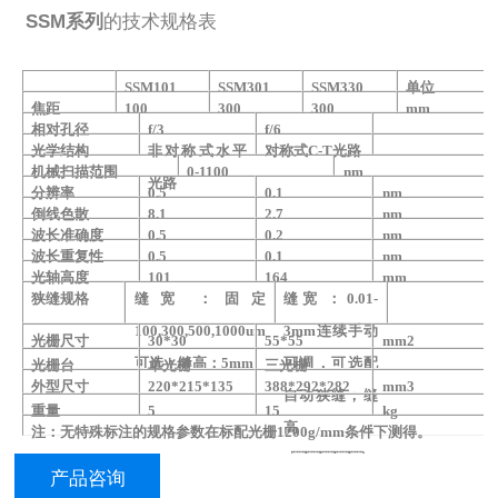
SSM系列
的技术规格表
SSM101
SSM301
SSM330
单位
焦距
100
300
300
mm
相对孔径
f/3
f/6
光学结构
非对称式水平
对称式
C-T
光路
机械扫描范围
0-1100
nm
光路
分辨率
0.5
0.1
nm
倒线色散
8.1
2.7
nm
波长准确度
0.5
0.2
nm
波长重复性
0.5
0.1
nm
光轴高度
101
164
mm
狭缝规格
缝宽：固定
缝宽：
0.01-
100,300,500,1000um
3mm
连续手动
光栅尺寸
30*30
55*55
mm2
可选；
缝高：
5mm
可调，可选配
光栅台
单光栅
三光栅
外型尺寸
220*215*135
388*292*282
mm3
自动狭缝；
缝
重量
5
15
kg
高：
注：无特殊标注的规格参数在标配光栅
1200g
/mm
条件下测得。
2
，
产品咨询
4
，