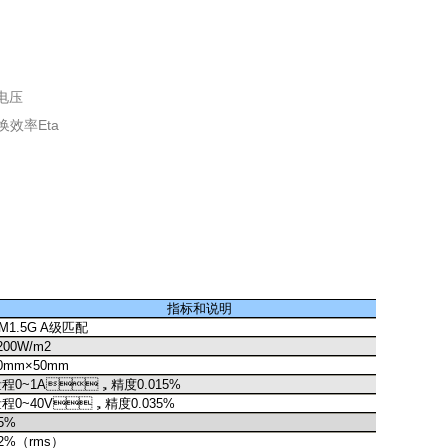
电压
效率Eta
指标和说明
M1.5G A
级匹配
200W/m2
0mm
×50mm
量程
0~1A
，精度
0.015%
量程
0~40V
，精度
0.035%
5%
2%
（
rms
）