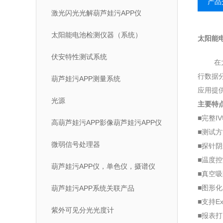
产品
激光闪光光解葫芦娃污APP仪
太阳能电池检测仪器（系统）
太阳能电池
伏安特性测试系统
在太阳能
行数据分
葫芦娃污APP测量系统
应用提供可
光源
主要特点
■完整I
高葫芦娃污APP影像葫芦娃污APP仪
■测试方
微弱信号处理器
■探针阴
■温度控制
葫芦娃污APP仪，单色仪，摄谱仪
■真空吸
■图形化
葫芦娃污APP系统关联产品
■支持E
紫外可见分光光度计
■报表打