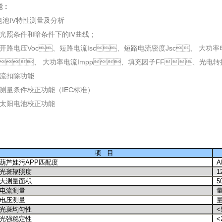
：
电池IV特性测量及分析
光照条件和暗条件下的IV曲线；
开路电压Voc、短路电流Isc、短路电流密度Jsc、 大功率
、 大功率电流Impp、填充因子FF、光电转换
电流扣除功能
测量条件校正功能（IEC标准）
准太阳电池校正功能
项
目
葫芦娃污APP匹配度
A
光斑辐照度
1
大测量面积
5
电流测量
电压测量
光斑均匀性
<
光强稳定性
<