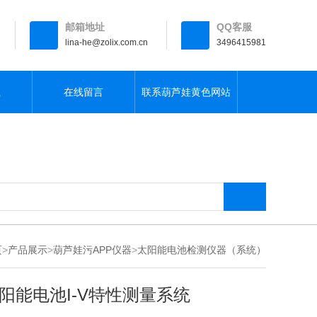
邮箱地址
QQ客服
lina-he@zolix.com.cn
3496415981
载
在线留言
联系葫芦娃黄色网站
页
>
产品展示
>
葫芦娃污APP仪器
>
太阳能电池检测仪器（系统）
阳能电池I-V特性测量系统