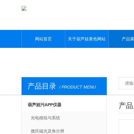
葫芦娃黄色网站,葫芦娃污APP,葫芦娃视频APP黄,葫芦娃污视频下载
网站首页
关于葫芦娃黄色网站
产品
产品目录
/ PRODUCT MENU
产品
葫芦娃污APP仪器
光电模组与系统
微区磁光及角分辨