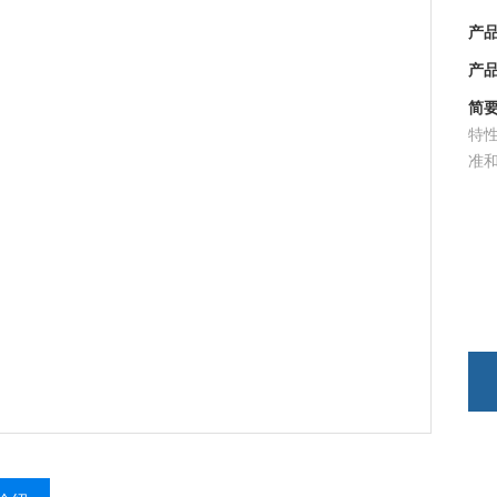
产品型
产品时
简要描
特性
准和