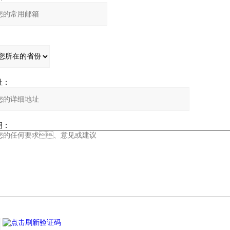
：
：
：