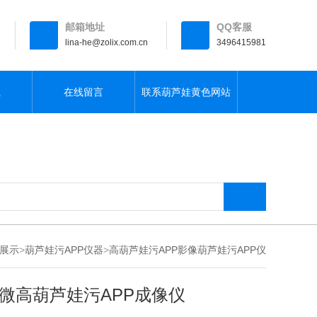
邮箱地址
QQ客服
lina-he@zolix.com.cn
3496415981
载
在线留言
联系葫芦娃黄色网站
展示
>
葫芦娃污APP仪器
>
高葫芦娃污APP影像葫芦娃污APP仪
微高葫芦娃污APP成像仪