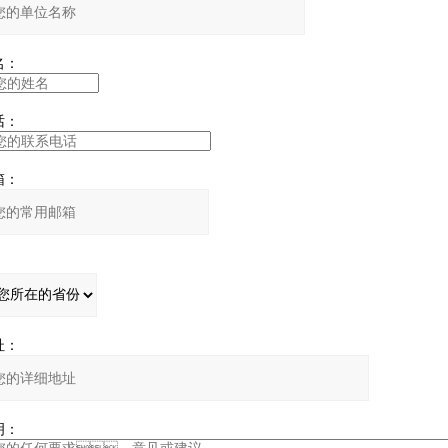
：
：
：
：
：