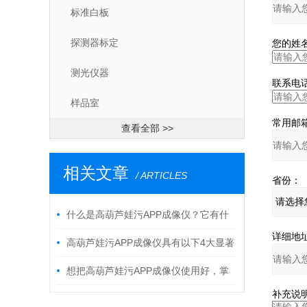
标准白板
探测器标定
您的姓名
测光仪器
联系电话
样品室
常用邮箱
查看全部 >>
相关文章
/ ARTICLES
省份：
什么是高葫芦娃污APP成像仪？它有什
详细地址
么特点？
高葫芦娃污APP成像仪具有以下4大显著
优势
想把高葫芦娃污APP成像仪使用好，掌
补充说明
握它的原理和组成是关键