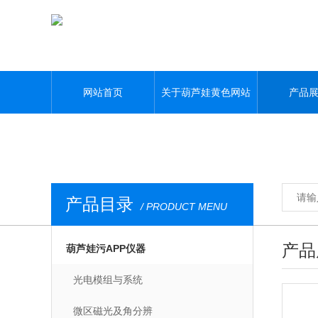
葫芦娃黄色网站,葫芦娃污APP,葫芦娃视频APP黄,葫芦娃污视频下载
网站首页
关于葫芦娃黄色网站
产品
产品目录
/ PRODUCT MENU
产品
葫芦娃污APP仪器
光电模组与系统
微区磁光及角分辨