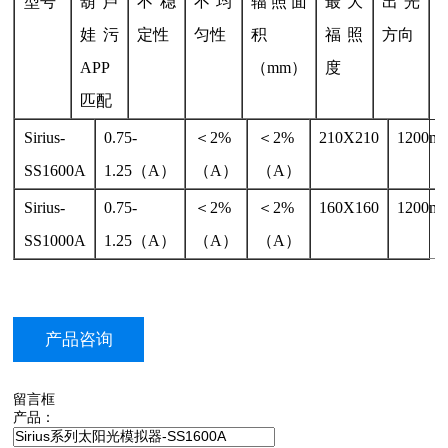
型号
葫芦
不稳
不均
辐照面
最大
出光
娃污
定性
匀性
积
福照
方向
APP
（mm）
度
匹配
Sirius-
0.75-
＜2%
＜2%
210X210
1200m
SS1600A
1.25（A）
（A）
（A）
Sirius-
0.75-
＜2%
＜2%
160X160
1200m
SS1000A
1.25（A）
（A）
（A）
产品咨询
留言框
产品：