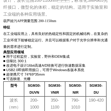
设计，波长范围200-1100nm，标准化SMA905光
纤接口，微型化的体积，稳定的结构。适用于实验室和
工业端的各种应用场景。
葫芦娃污APP测量范围 200-1150nm
特征
在工业端应用上，具有良好的热稳定性和固定的机械结构，在复杂的
工业环境下能够稳定运行。并且可以根据客户对于光学分辨率和光通
量的需求进行定制。
典型应用领域
■ 用于过程监控，实验室，野外和OEM集成
■ 信噪比 300:1
■ 改进电子设计16bit高速A/D转换可进行快速数据采集
■ USB2.0即插即用接口，可用于Windows各版本系统
■ 超便携尺寸 74*69*35mm
■ 可选狭缝、光栅
型号
SGM30-
SGM30-
SGM30-
SGM30-
DUVN
VNIR
NIR
DU
波长
200-
350-
790-
190-420
（nm）
1000
1100
1010