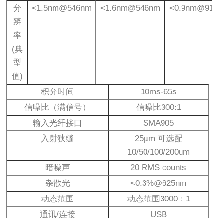
分
<1.5nm@546nm
<1.6nm@546nm
<0.9nm@91
辨
率
(典
型
值)
积分时间
10ms-65s
信噪比（满信号）
信噪比300:1
输入光纤接口
SMA905
入射狭缝
25µm 可选配
10/50/100/200um
暗噪声
20 RMS counts
杂散光
<0.3%@625nm
动态范围
动态范围3000：1
通讯/连接
USB