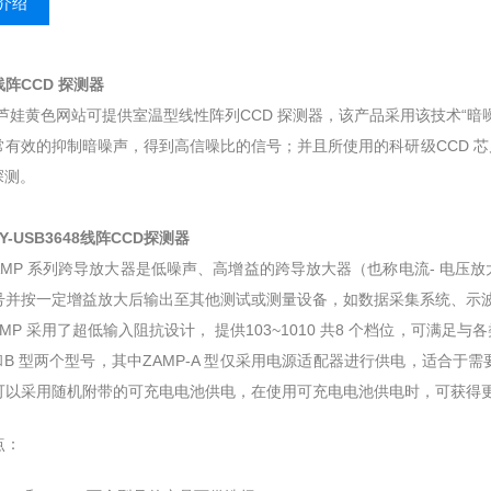
介绍
阵CCD 探测器
色网站可提供室温型线性阵列CCD 探测器，该产品采用该技术“暗噪声温
有效的抑制暗噪声，得到高信噪比的信号；并且所使用的科研级CCD 芯
。
RY-USB3648线阵CCD探测器
P 系列跨导放大器是低噪声、高增益的跨导放大器（也称电流- 电压放
并按一定增益放大后输出至其他测试或测量设备，如数据采集系统、示波器
 采用了超低输入阻抗设计， 提供103~1010 共8 个档位，可满足
和B 型两个型号，其中ZAMP-A 型仅采用电源适配器进行供电，适合于
，也可以采用随机附带的可充电电池供电，在使用可充电电池供电时，可获
：