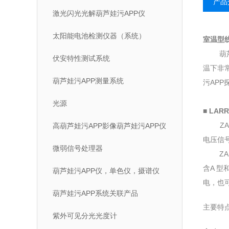
产品
激光闪光光解葫芦娃污APP仪
太阳能电池检测仪器（系统）
室温型线
葫芦娃黄
伏安特性测试系统
温下非常
葫芦娃污APP测量系统
污APP探测
光源
■ LAR
ZAM
高葫芦娃污APP影像葫芦娃污APP仪
电压信号
微弱信号处理器
ZAMP
含A 型
葫芦娃污APP仪，单色仪，摄谱仪
电
葫芦娃污APP系统关联产品
主要特点
紫外可见分光光度计