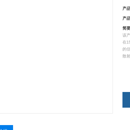
产品型
产品时
简要描
该产
在1
的信
散射