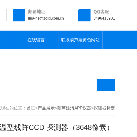
邮箱地址
QQ客服
lina-he@zolix.com.cn
3496415981
载
在线留言
联系葫芦娃黄色网站
现在的位置：
首页
>
产品展示
>
葫芦娃污APP仪器
>
探测器标定
温型线阵CCD 探测器（3648像素）