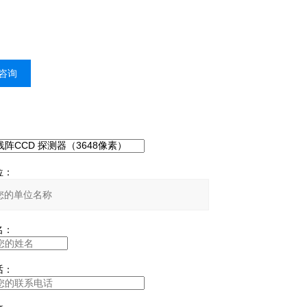
咨询
：
：
：