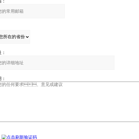
：
：
：
：