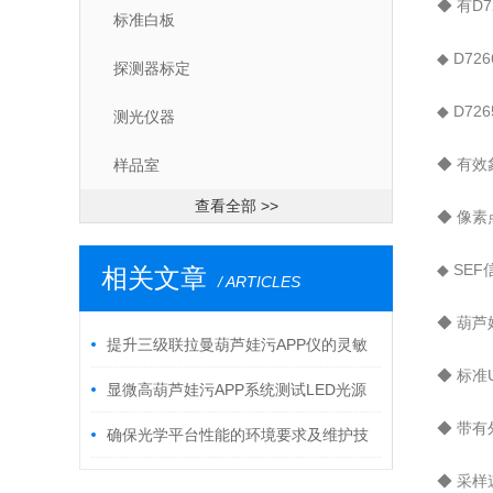
◆ 有D
标准白板
◆ D72
探测器标定
◆ D7
测光仪器
◆ 有效象
样品室
查看全部 >>
◆ 像
◆ SE
相关文章
/ ARTICLES
◆ 葫芦娃
提升三级联拉曼葫芦娃污APP仪的灵敏
◆ 标准
度和选择性
显微高葫芦娃污APP系统测试LED光源
◆ 带
分析报告
确保光学平台性能的环境要求及维护技
巧
◆ 采样速