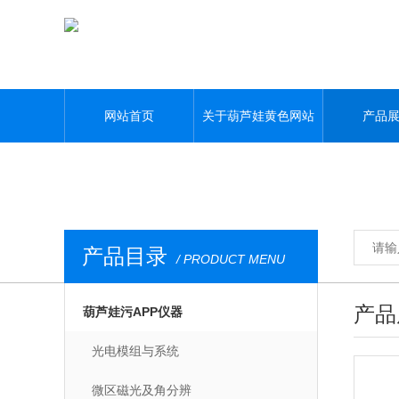
葫芦娃黄色网站,葫芦娃污APP,葫芦娃视频APP黄,葫芦娃污视频下载
网站首页
关于葫芦娃黄色网站
产品
产品目录
/ PRODUCT MENU
产品
葫芦娃污APP仪器
光电模组与系统
微区磁光及角分辨