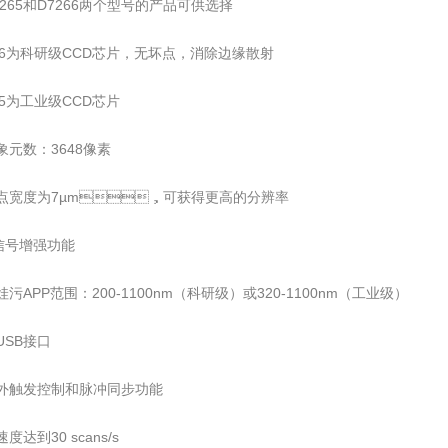
7265和D7266两个型号的产品可供选择
66为科研级CCD芯片，无坏点，消除边缘散射
265为工业级CCD芯片
元数：3648像素
素点宽度为7µm，可获得更高的分辨率
F信号增强功能
污APP范围：200-1100nm（科研级）或320-1100nm（工业级）
USB接口
有外触发控制和脉冲同步功能
度达到30 scans/s