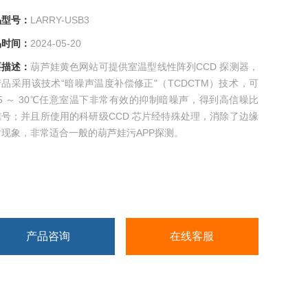
号：
LARRY-USB3
间：
2024-05-20
述：
葫芦娃黄色网站可提供室温型线性阵列CCD 探测器，
品采用该技术“暗噪声温度补偿修正"（TCDCTM）技术，可
5 ～ 30℃任意室温下非常有效的抑制暗噪声，得到高信噪比
号；并且所使用的科研级CCD 芯片经特殊处理，消除了边缘
现象，非常适合一般的葫芦娃污APP探测。
产品咨询
在线客服