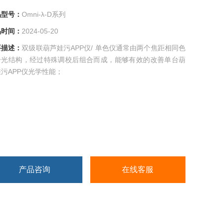
号：
Omni-λ-D系列
间：
2024-05-20
述：
双级联葫芦娃污APP仪/ 单色仪通常由两个焦距相同色
光结构，经过特殊调校后组合而成，能够有效的改善单台葫
污APP仪光学性能；
产品咨询
在线客服