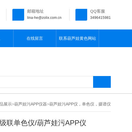
邮箱地址
QQ客服
lina-he@zolix.com.cn
3496415981
载
在线留言
联系葫芦娃黄色网站
品展示
>
葫芦娃污APP仪器
>
葫芦娃污APP仪，单色仪，摄谱仪
级联单色仪/葫芦娃污APP仪