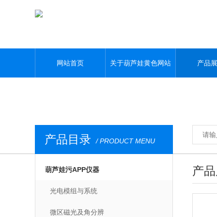
葫芦娃黄色网站,葫芦娃污APP,葫芦娃视频APP黄,葫芦娃污视频下载
网站首页
关于葫芦娃黄色网站
产品
产品目录
/ PRODUCT MENU
产品
葫芦娃污APP仪器
光电模组与系统
微区磁光及角分辨