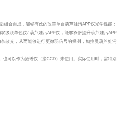
组合而成，能够有效的改善单台葫芦娃污APP仪光学性能；
双级联单色仪/ 葫芦娃污APP仪，能够双倍提升葫芦娃污APP
的杂散光，从而能够进行更微弱信号的探测，如拉曼葫芦娃污
可以作为摄谱仪（接CCD）来使用。实际使用时，需特别