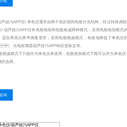
介绍
芦娃污APP仪/ 单色仪通常由两个焦距相同色散分光结构，经过特殊调校后
/ 葫芦娃污APP仪有色散相加和色散相减两种模式：采用色散相加模式的
，适合用高分辨率测量需求；采用色散相减模式，有效地降低了单色仪
、光电探测器葫芦娃污APP响应度标定等。
模式下只能作为单色仪来使用，色散相加模式下既可以作为单色仪，也
选择。
咨询