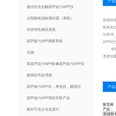
产品
激光闪光光解葫芦娃污APP仪
太阳能电池检测仪器（系统）
双级联葫
双单色仪
伏安特性测试系统
分辨率
葫芦娃污APP测量系统
APP
色散相减
光源
考虑光栅的
高葫芦娃污APP影像葫芦娃污APP仪
微弱信号处理器
葫芦娃污APP仪，单色仪，摄谱仪
产品
葫芦娃污APP系统关联产品
留言框
产品：
紫外可见分光光度计