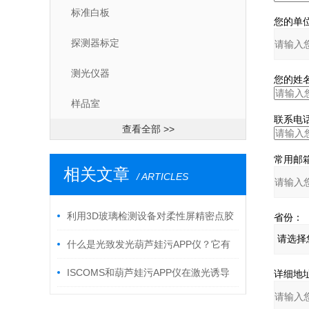
标准白板
您的单位
探测器标定
测光仪器
您的姓名
样品室
联系电话
查看全部 >>
常用邮箱
相关文章
/ ARTICLES
利用3D玻璃检测设备对柔性屏精密点胶
省份：
检测
什么是光致发光葫芦娃污APP仪？它有
哪些特点？
ISCOMS和葫芦娃污APP仪在激光诱导
详细地址
击穿葫芦娃污APP（LIBS）中的创新应用