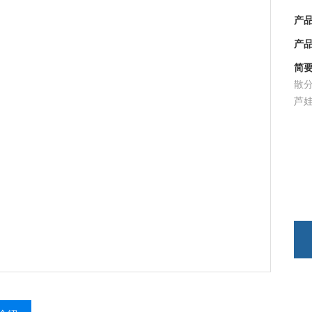
产品型
产品时
简要描
散分
芦娃