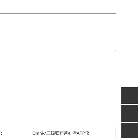
：
Omni-λ三级联葫芦娃污APP仪