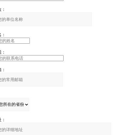
：
：
：
：
：