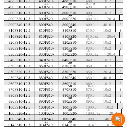
488FS10-12.5
488FS10-
488FS10-
488.0
10±2
3
（
nm
）
类
25
50
0.5/-0
490FS10-12.5
490FS10-
490FS10-
490.0
10±2
3
25
50
2/-0
型
800FS10-12.5
800FS10-
800FS10-
800.0
10±2
3
25
50
3/-0
800FS20-12.5
800FS20-
800FS20-
800.0±2
20±4
3
25
50
3/-0
800FS40-12.5
800FS40-
800FS40-
800.0
40±8
3
25
50
810FS10-12.5
810FS10-
810FS10-
810.0
10±2
3
25
50
10/-0
810FS20-12.5
810FS20-
810FS20-
810.0±2
20±4
3
25
50
3/-0
820FS10-12.5
820FS10-
820FS10-
820.0
10±2
3
25
50
830FS10-12.5
830FS10-
830FS10-
830.0
10±2
3
25
50
3/-0
830FS20-12.5
830FS20-
830FS20-
830.0±2
20±4
3
25
50
3/-0
840FS10-12.5
840FS10-
840FS10-
840.0
10±2
3
25
50
850FS10-12.5
850FS10-
850FS10-
850.0
10±2
3
25
50
3/-0
850FS20-12.5
850FS20-
850FS20-
850.0
20±4
3
25
50
3/-0
850FS40-12.5
850FS40-
850FS40-
850.0
40±8
3
25
50
±2
860FS10-12.5
860FS10-
860FS10-
860.0
10±2
3
25
50
10/-0
870FS10-12.5
870FS10-
870FS10-
870.0
10±2
3
25
50
3/-0
880FS10-12.5
880FS10-
880FS10-
880.0
10±2
3
25
50
3/-0
890FS10-12.5
890FS10-
890FS10-
890.0
10±2
3
25
50
3/-0
100FS10-12.5
100FS10-
100FS10-
1000.0
10±2
3
25
50
3/-0
100FS20-12.5
100FS20-
100FS20-
1000.0±2
20±4
25
50
3/-0
100FS40-12.5
100FS40-
100FS40-
1000.0
40±8
3
25
50
014FS10-12.5
014FS10-
014FS10-
1014.0
10±2
3