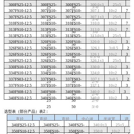
25
50
3/-0
300FS25-12.5
300FS25-
300FS25-
300.0±3
25±5
8
25
50
3/-0
307FS10-12.5
307FS10-
307FS10-
307.1
10±2
7
25
50
307FS25-12.5
307FS25-
307FS25-
307.1±3
25±5
8
25
50
3/-0
310FS10-12.5
310FS10-
310FS10-
310.0
10±2
7
25
50
313FS10-12.5
313FS10-
313FS10-
313.0
10±2
7
25
50
3-0
313FS25-12.5
313FS25-
313FS25-
313.0±3
25±5
8
25
50
3/-0
320FS10-12.5
320FS10-
320FS10-
320.0
10±2
3
25
50
326FS03-12.5
326FS03-
326FS03-
326.1
3±0.5
2
25
50
3/-0
326FS10-12.5
326FS10-
326FS10-
326.1
10±2
3
25
50
0.5/-0
326FS25-12.5
326FS25-
326FS25-
326.1±3
25±5
3
25
50
2/-0
330FS10-12.5
330FS10-
330FS10-
330.0
10±2
3
25
50
334FS10-12.5
334FS10-
334FS10-
334.0
10±2
3
25
50
3/-0
337FS03-12.5
337FS03-
337FS03-
337.1
3±0.5
2
25
50
2/-0
337FS10-12.5
337FS10-
337FS10-
337.1
10±2
3
25
50
0.5/-0
340FS08-12.5
340FS08-
340FS08-
340.0
8±2
3
25
50
2/-0
340FS10-12.5
340FS10-
340FS10-
340.0
10±2
3
25
50
2/-0
25
50
3/-0
选型表（部分产品）表2：
直径
直径
直径
中心波
半波宽
谱
340FS25-12.5
340FS25-
340FS25-
340.0±3
25±5
Φ
12.5mm
Φ
25mm
Φ
50mm
长
（
nm
）
线
350FS10-12.5
350FS10-
350FS10-
350.0
10±2
3
25
50