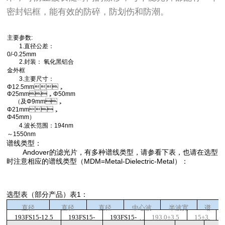
密封铝框，能有效的防碎，防划伤和防潮。
主要参数:
1.直径公差：
0/-0.25mm
2.封装： 氧化黑铝合
金外框
3.主要尺寸：
Φ12.5mm，
Φ25mm，Φ50mm
（及Φ9mm，
Φ21mm，
Φ45mm）
4.波长范围：194nm
～1550nm
谱线类型：
Andover的滤光片，有多种谱线类型，请参看下表，也请在选型
时注意相应的谱线类型（MDM=Metal-Dielectric-Metal）：
选型表（部分产品）表1：
直径
直径
直径
中心波
半波宽
谱
193FS15-12.5
193FS15-
193FS15-
193.0±3.5
15±3
Φ
12.5mm
Φ
25mm
Φ
50mm
长
（
nm
）
线