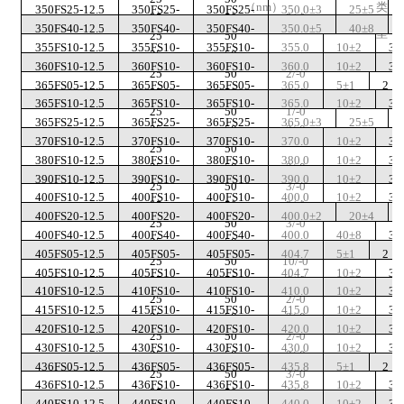
（
nm
）
类
350FS25-12.5
350FS25-
350FS25-
350.0±3
25±5
25
50
3/-0
350FS40-12.5
350FS40-
350FS40-
350.0±5
40±8
型
25
50
355FS10-12.5
355FS10-
355FS10-
355.0
10±2
3
25
50
360FS10-12.5
360FS10-
360FS10-
360.0
10±2
3
25
50
2/-0
365FS05-12.5
365FS05-
365FS05-
365.0
5±1
2
25
50
3/-0
365FS10-12.5
365FS10-
365FS10-
365.0
10±2
3
25
50
1/-0
365FS25-12.5
365FS25-
365FS25-
365.0±3
25±5
25
50
2/-0
370FS10-12.5
370FS10-
370FS10-
370.0
10±2
3
25
50
380FS10-12.5
380FS10-
380FS10-
380.0
10±2
3
25
50
3/-0
390FS10-12.5
390FS10-
390FS10-
390.0
10±2
3
25
50
3/-0
400FS10-12.5
400FS10-
400FS10-
400.0
10±2
3
25
50
3/-0
400FS20-12.5
400FS20-
400FS20-
400.0±2
20±4
25
50
3/-0
400FS40-12.5
400FS40-
400FS40-
400.0
40±8
3
25
50
405FS05-12.5
405FS05-
405FS05-
404.7
5±1
2
25
50
10/-0
405FS10-12.5
405FS10-
405FS10-
404.7
10±2
3
25
50
1/-0
410FS10-12.5
410FS10-
410FS10-
410.0
10±2
3
25
50
2/-0
415FS10-12.5
415FS10-
415FS10-
415.0
10±2
3
25
50
3/-0
420FS10-12.5
420FS10-
420FS10-
420.0
10±2
3
25
50
2/-0
430FS10-12.5
430FS10-
430FS10-
430.0
10±2
3
25
50
3/-0
436FS05-12.5
436FS05-
436FS05-
435.8
5±1
2
25
50
3/-0
436FS10-12.5
436FS10-
436FS10-
435.8
10±2
3
25
50
1/-0
440FS10-12.5
440FS10-
440FS10-
440.0
10±2
3