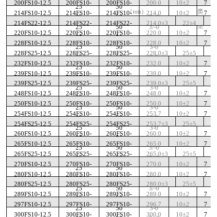
200FS10-12.5
200FS10-
200FS10-
200.0
10±2
7
25
50
（
nm
）
类
214FS10-12.5
214FS10-
214FS10-
214.0
10±2
7
25
50
3/-0
214FS22-12.5
214FS22-
214FS22-
214.0±3
22±4
8
型
25
50
3/-0
220FS10-12.5
220FS10-
220FS10-
220.0
10±2
7
25
50
228FS10-12.5
228FS10-
228FS10-
228.0
10±2
7
25
50
3-0
228FS25-12.5
228FS25-
228FS25-
228.0±3
25±5
8
25
50
3-0
232FS10-12.5
232FS10-
232FS10-
232.0
10±2
7
25
50
239FS10-12.5
239FS10-
239FS10-
239.0
10±2
7
25
50
3/-0
239FS25-12.5
239FS25-
239FS25-
239.0±3
25±5
8
25
50
3-0
248FS10-12.5
248FS10-
248FS10-
248.0
10±2
7
25
50
250FS10-12.5
250FS10-
250FS10-
250.0
10±2
7
25
50
3-0
254FS10-12.5
254FS10-
254FS10-
253.7
10±2
7
25
50
3-0
254FS25-12.5
254FS25-
254FS25-
253.7±3
25±5
8
25
50
3-0
260FS10-12.5
260FS10-
260FS10-
260.0
10±2
7
25
50
265FS10-12.5
265FS10-
265FS10-
265.0
10±2
7
25
50
3/-0
265FS25-12.5
265FS25-
265FS25-
265.0±3
25±5
8
25
50
3/-0
270FS10-12.5
270FS10-
270FS10-
270.0
10±2
7
25
50
280FS10-12.5
280FS10-
280FS10-
280.0
10±2
7
25
50
3/-0
280FS25-12.5
280FS25-
280FS25-
280.0±3
25±5
8
25
50
3/-0
289FS10-12.5
289FS10-
289FS10-
289.0
10±2
7
25
50
297FS10-12.5
297FS10-
297FS10-
296.7
10±2
7
25
50
3-0
300FS10-12.5
300FS10-
300FS10-
300.0
10±2
7