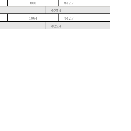
800
Ф12.7
Ф25.4
1064
Ф12.7
Ф25.4