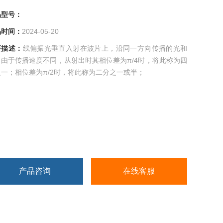
型号：
间：
2024-05-20
描述：
线偏振光垂直入射在波片上，沿同一方向传播的光和
，由于传播速度不同，从射出时其相位差为π/4时，将此称为四
一；相位差为π/2时，将此称为二分之一或半；
产品咨询
在线客服