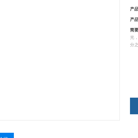
产品
产品时
简要
光
分之