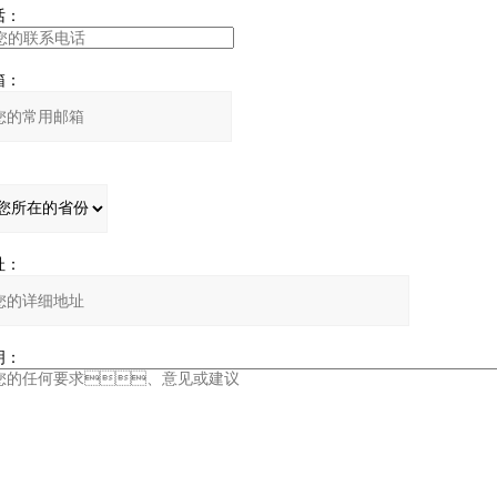
：
：
：
：