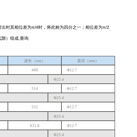
出时其相位差为π/4时，将此称为四分之一；相位差为π/2
气隙）组成,垂询.
波长（
nm
）
直径
（mm）
488
Ф12.7
Ф25.4
514
Ф12.7
Ф25.4
532
Ф12.7
Ф25.4
632.8
Ф12.7
Ф25.4