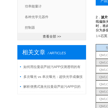
产品
功率能量计
各种光学元器件
2．
波片
线偏振光
时，
控制器
分为多级
1/4
石英
查看全部 >>
相关文章
/ ARTICLES
QWLO1
QWLO2
如何用拉曼葫芦娃污APP仪测透明的有
QWLO1
机物液体
多次曝光 vs 单次曝光：超快光学成像技
QWLO2
QWLO1
术的两大技术路径解析（下）
解析便携式激光拉曼葫芦娃污APP仪的
QWLO2
应用、原理及优势
QWLO1
QWLO2