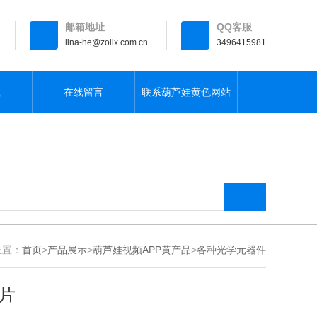
邮箱地址
QQ客服
lina-he@zolix.com.cn
3496415981
载
在线留言
联系葫芦娃黄色网站
：
首页
>
产品展示
>
葫芦娃视频APP黄产品
>
各种光学元器件
片