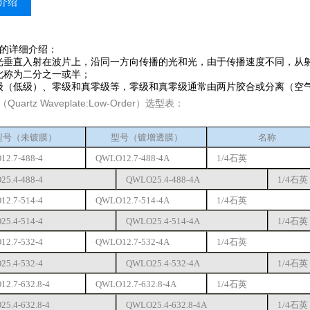
介绍
的详细介绍：
垂直入射在波片上，沿同一方向传播的光和光，由于传播速度不同，从射
将此称为二分之一或半；
（低级）、零级和真零级等，零级和真零级通常由两片胶合或分离（空
（Quartz Waveplate:Low-Order）选型表：
型号（未镀膜）
型号
（
镀增透膜）
名称
2.7-488-4
QWLO12.7-488
-4A
1/4
石英
5.4-488-4
QWLO25.4-488
-4A
1/4
石英
2.7-514-4
QWLO12.7-514
-4A
1/4
石英
5.4-514-4
QWLO25.4-514
-4A
1/4
石英
2.7-532-4
QWLO12.7-532
-4A
1/4
石英
5.4-532-4
QWLO25.4-532
-4A
1/4
石英
2.7-632.8-4
QWLO12.7-632.8
-4A
1/4
石英
5.4-632.8-4
QWLO25.4-632.8
-4A
1/4
石英