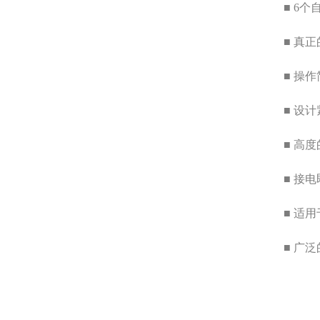
■ 6个
■ 真正
■ 操作
■ 设计紧凑
■ 高度
■ 接电即
■ 适
■ 广泛