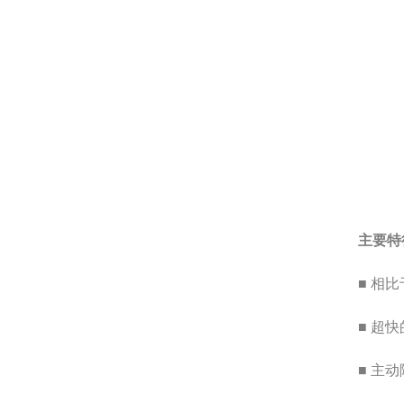
主要特
■ 相
■ 超快
■ 主动