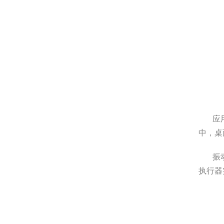
应
中
振
执行器实