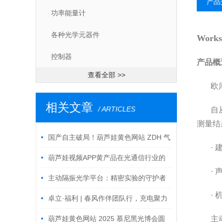
产品
功率能量计
各种光学元器件
Works
控制器
产品概
查看全部 >>
欧
相关文章
/ ARTICLES
自
测量结果
国产自主破局！葫芦娃黄色网站 ZDH 气
· 
浮隔振腿攻克贸易壁垒，赋能精密制造新
葫芦娃视频APP黄产品在光通信行业的
· 
高度
部分应用
主动隔振光学平台：精密实验的守护者
· 
卓立·福利 | 春风作伴团队行，充电聚力
启新章
葫芦娃黄色网站 2025 慕尼黑光博会圆
主