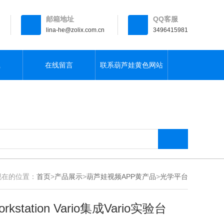
邮箱地址
QQ客服
lina-he@zolix.com.cn
3496415981
载
在线留言
联系葫芦娃黄色网站
在的位置：
首页
>
产品展示
>
葫芦娃视频APP黄产品
>
光学平台
orkstation Vario集成Vario实验台