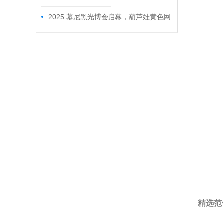
满收官，创新产品点亮光电未来新征程
2025 慕尼黑光博会启幕，葫芦娃黄色网
站邀您 E6 馆 6402 共鉴前沿
精选范