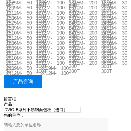
1275M-
50
1209M-
100
1815M-
200
1815M-
300
50T
100T
200T
300T
50T
100T
200T
300T
1209M-
50
1212M-
100
2010M-
200
2010M-
300
50T
100T
200T
300T
1212M-
50
1275M-
100
2012M-
200
2012M-
300
50T
100T
200T
300T
1506M-
50
1506M-
100
2015M-
200
2015M-
300
50T
100T
200T
300T
1575M-
50
1509M-
100
2409M-
200
2409M-
300
50T
100T
200T
300T
1509M-
50
1510M-
100
2412M-
200
2412M-
300
50T
100T
200T
300T
1510M-
50
1512M-
100
2415M-
200
2415M-
300
50T
100T
200T
300T
1512M-
50
1575M-
100
3009M-
200
3009M-
300
50T
100T
200T
300T
1806M-
50
1806M-
100
3010M-
200
3010M-
300
50T
100T
200T
300T
1809M-
50
1809M-
100
3012M-
200
3012M-
300
50T
100T
200T
300T
1812M-
50
1812M-
100
3015M-
200
3015M-
300
50T
100T
200T
300T
2010M-
50
2010M-
100
3612M-
200
3612M-
300
50T
100T
200T
300T
2012M-
50
2012M-
100
3615M-
200
3615M-
300
50T
100T
200T
300T
2409M-
50
2409M-
100
50T
100T
200T
300T
2412M-
50
2412M-
100
50T
100T
产品咨询
50T
100T
留言框
产品：
您的单位：