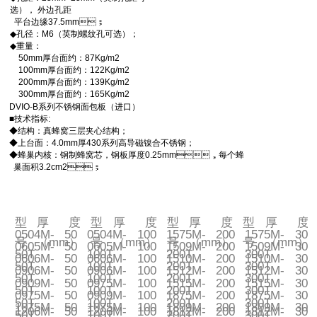
选）， 外边孔距
平台边缘37.5mm；
◆孔径：M6（英制螺纹孔可选）；
◆重量：
50mm厚台面约：87Kg/m2
100mm厚台面约：122Kg/m2
200mm厚台面约：139Kg/m2
300mm厚台面约：165Kg/m2
DVIO-B系列不锈钢面包板（进口）
■技术指标:
◆结构：真蜂窝三层夹心结构；
◆上台面：4.0mm厚430系列高导磁镍合不锈钢；
◆蜂巢内核：钢制蜂窝芯，钢板厚度0.25mm，每个蜂
巢面积3.2cm2；
型
厚度
型
厚度
型
厚度
型
厚度
0504M-
50
0504M-
100
1575M-
200
1575M-
300
号
（mm）
号
（mm）
号
（mm）
号
（mm）
0605M-
50
0605M-
100
1509M-
200
1509M-
300
50T
100T
200T
300T
0606M-
50
0606M-
100
1510M-
200
1510M-
300
50T
100T
200T
300T
0906M-
50
0906M-
100
1512M-
200
1512M-
300
50T
100T
200T
300T
0909M-
50
0975M-
100
1515M-
200
1515M-
300
50T
100T
200T
300T
0975M-
50
0909M-
100
1875M-
200
1875M-
300
50T
100T
200T
300T
1075M-
50
1075M-
100
1809M-
200
1809M-
300
1206M-
50
1206M-
100
1812M-
200
1812M-
300
50T
100T
200T
300T