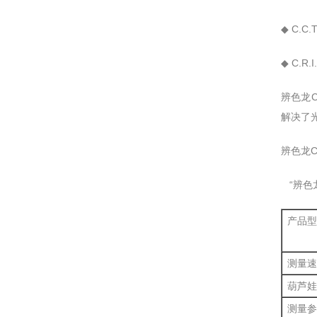
◆ C.C.T
◆ C.R.I
辨色龙C
解决了光
辨色龙CH
“辨色龙
产品型
测量速
葫芦娃
测量参