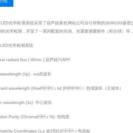
介绍
”LED光学检测系统采用了葫芦娃黄色网站公司自行研制的SGM100摄谱仪以及
D的光学检测，开发了一系列配套的光强、光通量测量附件（积分球）等
”LED光学检测系统
ral radiant flux ( W/nm ):葫芦娃污APP
wavelength (λp) : zui高波长
inant wavelength (Hue；λd )： 色域波长（主波长）
er wavelength (λc): 中心波长
tation Purity (Chroma；%): 色纯度
maticity Coordinates (x,y @1931)：色坐标