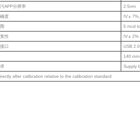
污APP分辨率
2.5nm
确度
IV:± 7%,
围
5 mcd t
复性
IV:± 2% 
接口
USB 2.0
140 mm 
求
Supply 
ectly after calibration relative to the calibration standard
：