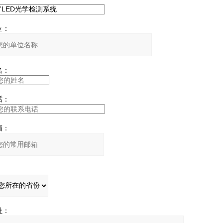
：
：
：
：
：