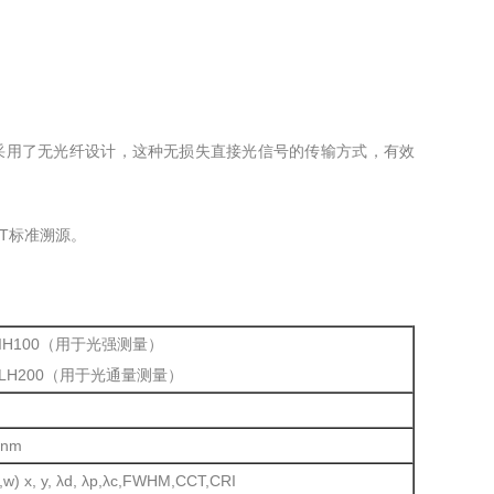
采用了无光纤设计，这种无损失直接光信号的传输方式，有效
准溯源。
-IH100（用于光强测量）
e-LH200（用于光通量测量）
0nm
,w) x, y, λd, λp,λc,FWHM,CCT,CRI