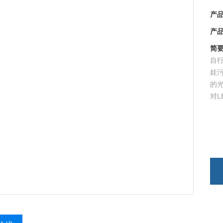
产品型
产品
简要描
自行
娃污
的光
对L