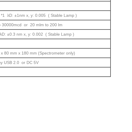
 *1 λD: ±1nm x, y: 0.005 ( Stable Lamp )
o 30000mcd or 20 mlm to 200 lm
λD: ±0.3 nm x, y: 0.002 ( Stable Lamp )
x 80 mm x 180 mm (Spectrometer only)
by USB 2.0 or DC 5V