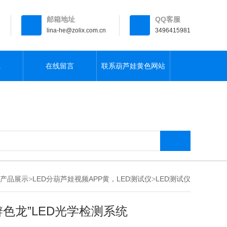
邮箱地址
QQ客服
lina-he@zolix.com.cn
3496415981
载
在线留言
联系葫芦娃黄色网站
产品展示
>
LED分葫芦娃视频APP黄，LED测试仪
>
LED测试仪
辨色龙”LED光学检测系统