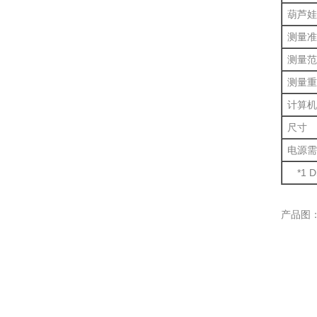
葫芦娃
测量准
测量范
测量重
计算机
尺寸
电源需
*1 Dir
产品图