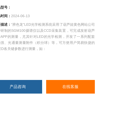
号：
时间：
2024-06-13
述：
“辨色龙"LED光学检测系统采用了葫芦娃黄色网站公司
研制的SGM100摄谱仪以及CCD采集装置，可完成发射葫芦
APP的测量，尤其针对LED的光学检测，开发了一系列配套
强、光通量测量附件（积分球）等，可方便用户简易快捷的
ED各关键参数进行测量，如：
产品咨询
在线客服